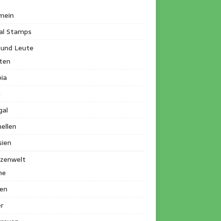
mein
al Stamps
 und Leute
ten
ia
a
gal
ellen
sien
nzenwelt
me
en
r