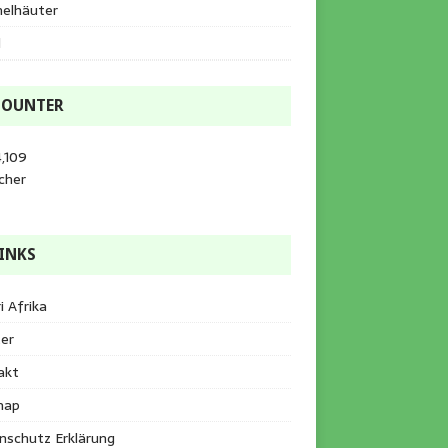
helhäuter
l
COUNTER
,109
cher
INKS
i Afrika
er
akt
map
nschutz Erklärung