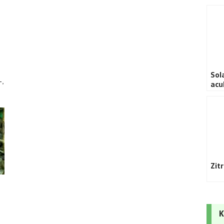
Sol
-,
acu
Zit
K