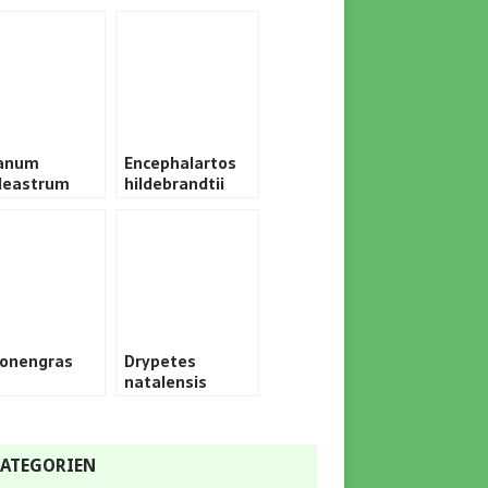
anum
Encephalartos
leastrum
hildebrandtii
ronengras
Drypetes
natalensis
ATEGORIEN