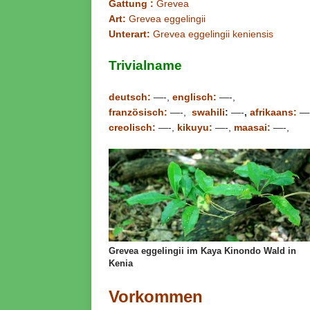
Gattung :
Grevea
Art:
Grevea eggelingii
Unterart:
Grevea eggelingii keniensis
Trivialname
deutsch:
—-,
englisch:
—-,
französisch:
—-,
swahili
:
—-
,
afrikaans:
—
creolisch:
—-,
kikuyu:
—-,
maasai:
—-,
Grevea eggelingii im Kaya Kinondo Wald in
Kenia
Vorkommen