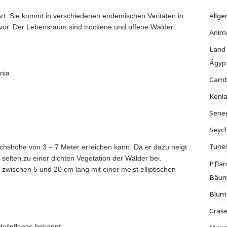
Allge
 Art. Sie kommt in verschiedenen endemischen Varitäten in
or. Der Lebensraum sind trockene und offene Wälder.
Anim
Land
Ägyp
nia
Gamb
Keni
Sene
Seych
Tune
Wuchshöhe von 3 – 7 Meter erreichen kann. Da er dazu neigt
t selten.zu einer dichten Vegetation der Wälder bei.
Pfla
zwischen 5 und 20 cm lang mit einer meist elliptischen
Bäu
Blum
Gräse
Heilpflanze bekannt.