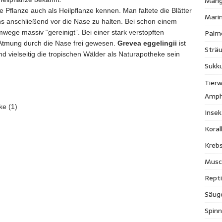
Mang
e Pflanze auch als Heilpflanze kennen. Man faltete die Blätter
Mari
s anschließend vor die Nase zu halten. Bei schon einem
Palm
ege massiv “gereinigt”. Bei einer stark verstopften
 Atmung durch die Nase frei gewesen.
Grevea eggelingii
ist
Strä
und vielseitig die tropischen Wälder als Naturapotheke sein
Sukk
Tierw
Amph
ke (1)
Inse
Kora
Krebs
Musc
Repti
Säug
Spinn