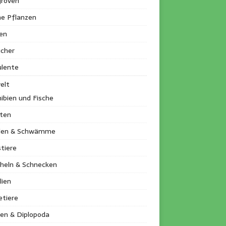
roven
ne Pflanzen
en
ucher
ulente
elt
ibien und Fische
kten
llen & Schwämme
tiere
heln & Schnecken
lien
etiere
en & Diplopoda