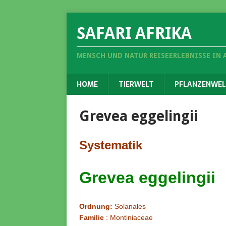
SAFARI AFRIKA
MENSCH UND NATUR REISEERLEBNISSE IN 
HOME
TIERWELT
PFLANZENWEL
Grevea eggelingii
Systematik
Grevea eggelingii
Ordnung:
Solanales
Familie
: Montiniaceae