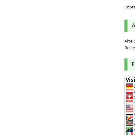
Impr
Alte 
Reis