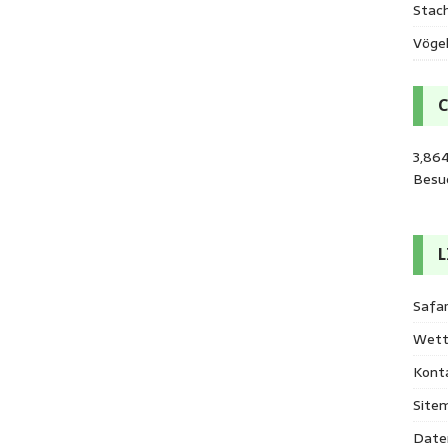
Stac
Vöge
3,864
Besu
L
Safar
Wett
Kont
Site
Date