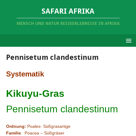
SAFARI AFRIKA
MENSCH UND NATUR REISEERLEBNISSE IN AFRIKA
Pennisetum clandestinum
Systematik
Kikuyu-Gras
Pennisetum clandestinum
Ordnung:
Poales- Süßgrasartige
Familie
: Poacea – Süßgräser