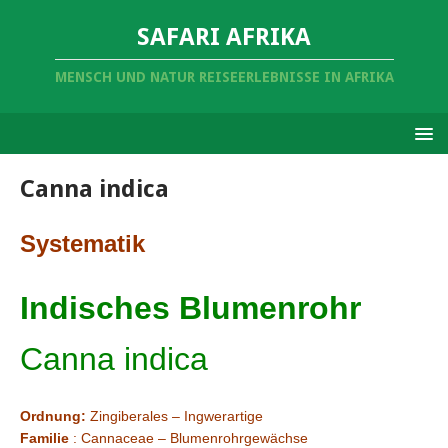
SAFARI AFRIKA
MENSCH UND NATUR REISEERLEBNISSE IN AFRIKA
Canna indica
Systematik
Indisches Blumenrohr
Canna indica
Ordnung:
Zingiberales – Ingwerartige
Familie
: Cannaceae – Blumenrohrgewächse