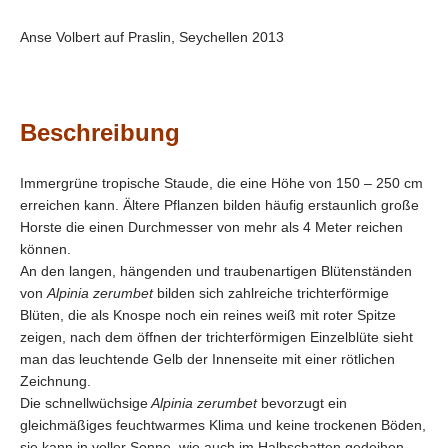
Anse Volbert auf Praslin, Seychellen 2013
Beschreibung
Immergrüne tropische Staude, die eine Höhe von 150 – 250 cm
erreichen kann. Ältere Pflanzen bilden häufig erstaunlich große
Horste die einen Durchmesser von mehr als 4 Meter reichen
können.
An den langen, hängenden und traubenartigen Blütenständen
von
Alpinia zerumbet
bilden sich zahlreiche trichterförmige
Blüten, die als Knospe noch ein reines weiß mit roter Spitze
zeigen, nach dem öffnen der trichterförmigen Einzelblüte sieht
man das leuchtende Gelb der Innenseite mit einer rötlichen
Zeichnung.
Die schnellwüchsige
Alpinia zerumbet
bevorzugt ein
gleichmäßiges feuchtwarmes Klima und keine trockenen Böden,
sie kann in voller Sonne, wie auch im Halbschatten gedeihen.