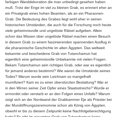
farbigen Wanddekoration die man unbedingt gesehen haben
muß. Trotz der Enge im viel zu kleinen Grab, es erinnert eher an
ein Privatgrab eines hohen Beamten, als an ein Pharaonen-
Grab. Die Bedeutung des Grabes liegt wohl eher in seinen
historischen Umständen, die auch für die Forschung noch heute
viele geheimnisvolle und ungelöste Rätsel aufgeben. Allein
schon das Wissen über ungelöste Rätsel machen einen Besuch
in diesem Grab zu einem faszinierenden spannenden Ausflug in
die pharaonische Geschichte im alten Ägypten. Das weltweit
bekannte und bescheidene Grab von Tutanchamun hat
eigentlich eine geheimnisvolle Unbekannte mit vielen Fragen.
Bekam Tutanchamun sein richtiges Grab, oder war es eigentlich
für jemand anderes bestimmt? Wie waren die Umstände seines
Todes? Warum wurde sein Leichnam so mangelhaft
mumifiziert? Kam es zu einer überstürzten Bestattung? War er
in den Wirren seiner Zeit Opfer eines Staatsstreichs? Wurde er
ermordet oder verstarb er an den Folgen eines Unfalls? Warum
zeigt sich an der Nordwand der Grabkammer Eje als Priester bei
der Mundöffnungszeremomnie schon als König von Ägypten,
obwohl er bis zu diesem Zeitpunkt keine Nachfolgeberechtigung
hatte? Es gibt im gesamten Grab von Tutanchamun keine