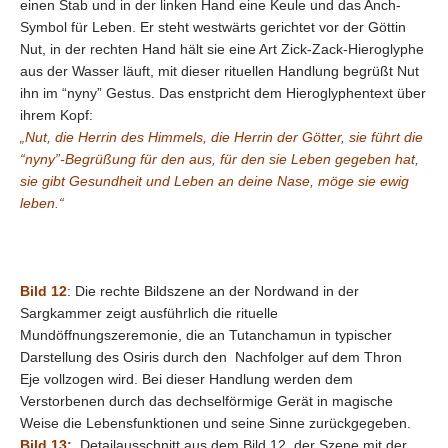
einen Stab und in der linken Hand eine Keule und das Anch-
Symbol für Leben. Er steht westwärts gerichtet vor der Göttin
Nut, in der rechten Hand hält sie eine Art Zick-Zack-Hieroglyphe
aus der Wasser läuft, mit dieser rituellen Handlung begrüßt Nut
ihn im “nyny” Gestus. Das enstpricht dem Hieroglyphentext über
ihrem Kopf:
„Nut, die Herrin des Himmels, die Herrin der Götter, sie führt die
“nyny”-Begrüßung für den aus, für den sie Leben gegeben hat,
sie gibt Gesundheit und Leben an deine Nase, möge sie ewig
leben.“
Bild 12
: Die rechte Bildszene an der Nordwand in der
Sargkammer zeigt ausführlich die rituelle
Mundöffnungszeremonie, die an Tutanchamun in typischer
Darstellung des Osiris durch den Nachfolger auf dem Thron
Eje vollzogen wird. Bei dieser Handlung werden dem
Verstorbenen durch das dechselförmige Gerät in magische
Weise die Lebensfunktionen und seine Sinne zurückgegeben.
Bild 13:
Detailausschnitt aus dem Bild 12, der Szene mit der