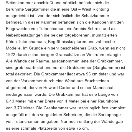
Seitenkammer anschließt und nördlich befindet sich die
berühmte Sargkammer die in eine Ost – West Richtung
ausgerichtet ist., von der sich östlich die Schatzkammer
befindet. In dieser Kammer befanden sich die Kanopen mit den
Eingeweiden von Tutanchamun, ein Anubis-Schrein und als
Nebenbestattungen die beiden totgeborenen, mumifizierten
Föten Tutanchamuns, Begräbnisskulpturen und zahlreiche
Modelle. Im Grunde ein sehr bescheidenes Grab, wenn es nicht
1922 durch seine riesigen Grabschätze an Weltruhm erlangte.
Alle Wände der Räume, ausgenommen jene der Grabkammer,
sind grob bearbeitet und nur die Grabkammer (Sargkammer) ist
total dekoriert.
Die Grabkammer liegt etwa 95 cm tiefer und war
von der Vorkammer durch eine Wand aus Bruchsteinen
abgetrennt, die von
Howard Carter und seiner Mannschaft
niedergerissen wurde. Die Grabkammer hat eine Länge von
6.40 Meter mit einer Breite von 4 Meter bei einer Raumhöhe
von 3,70 Meter. Die Grabkammer war ursprünglich fast komplett
ausgefüllt mit den vergoldeten Schreinen, die die Sarkophage
von Tutanchamun umgaben. Nur noch entlang der Wände gab
es eine schmale Platzbreite von etwa 75 cm.