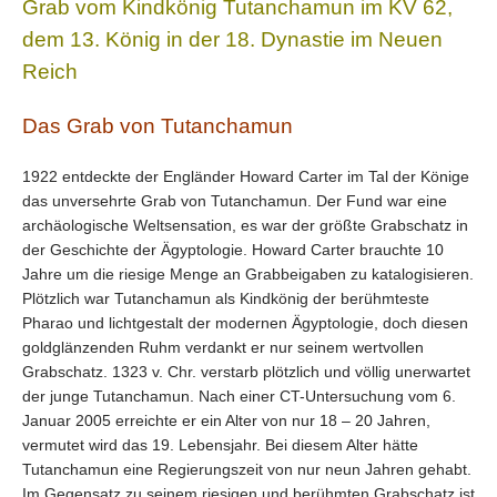
Grab vom Kindkönig Tutanchamun im KV 62,
dem
13. König in der 18. Dynastie im Neuen
Reich
Das Grab von Tutanchamun
1922 entdeckte der Engländer Howard Carter im Tal der Könige
das unversehrte Grab von Tutanchamun. Der Fund war eine
archäologische Weltsensation, es war der größte Grabschatz in
der Geschichte der Ägyptologie. Howard Carter brauchte 10
Jahre um die riesige Menge an Grabbeigaben zu katalogisieren.
Plötzlich war Tutanchamun als Kindkönig der berühmteste
Pharao und lichtgestalt der modernen Ägyptologie, doch diesen
goldglänzenden Ruhm verdankt er nur seinem wertvollen
Grabschatz. 1323 v. Chr. verstarb plötzlich und völlig unerwartet
der junge Tutanchamun. Nach einer CT-Untersuchung vom 6.
Januar 2005 erreichte er ein Alter von nur 18 – 20 Jahren,
vermutet wird das 19. Lebensjahr. Bei diesem Alter hätte
Tutanchamun eine Regierungszeit von nur neun Jahren gehabt.
Im Gegensatz zu seinem riesigen und berühmten Grabschatz ist