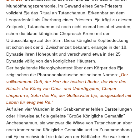
Mundöffnungszeremonie. Im Gewand eines Sem-Priesters
vollzieht Eje das Ritual an Tutanchamun. Erkennbar an dem
Leopardenfell als Überhang eines Priesters. Eje trägt zu diesem
Zeitpunkt, Tutanchamun ist noch nicht einmal bestattet worden,
schon die blaue königliche Chepresch-Krone mit der
Uräusschlange auf der Stirn. Diese königliche Kopfbedeckung
ist schon seit der 2. Zwischenzeit bekannt, erlangte in der 18.
Dynastie ihren Höhepunkt und verschwand etwa in der 25
Dynastie völlig von den königlichen Häuptern.
Der begleitende Hieroglyphentext über dem Körper des Eje
zeigt schon die Pharaonenkartusche mit seinem Namen:
„Der
vollkommene Gott, der Herr der beiden Länder, der Herr des
Rituals, der König von Ober- und Unterägypten, Cheper-
cheperu-re, Sohn des Re, der Gottesvater Eje, ausgestattet mit
Leben für ewig wie Re.“
Auf allen vier Wänden in der Grabkammer fehlen Darstellungen
oder Hinweise auf die geliebte “Große Königliche Gemahlin”
Anchesenamun, sie war zwar die Witwe von Tutanchamun aber
noch immer seine Königliche Gemahlin und im Zusammenhang
mit Eje verschwindet sie total von der Bildfläche. Sie war keine