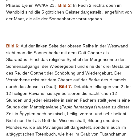
Pharao Eje im WV/KV 23.
Bild 5:
In Fach 2 rechts oben im
Wandbild sind die 5 göttlichen Geister dargestellt , angeführt von
der Maat, die alle der Sonnenbarke vorausgehen.
Bild 6:
Auf der linken Seite der oberen Reihe in der Westwand
sieht man die Sonnenbarke mit dem Gott Chepre als
Skarabäus. Er ist das religiöse Symbol der Morgensonne des
Sonnenaufgangs, der Wiedergeburt und eine der drei Gestalten
des Re, der Gottheit der Schöpfung und Wiedergeburt. Der
Verstorbene reist mit dem Chepre auf der Barke des Himmels
durch das Jenseits (Duat).
Bild 7:
Detaildarstellungen von 2 der
12 heiligen Paviane, sie symbolisieren die nächtlichen 12
Stunden und jeder einzelne in seinen Fächern stellt jeweils eine
Stunde dar. Mantelpaviane (
Papio hamadryas
) waren zu dieser
Zeit in Ägypten noch heimisch, heilig, verehrt und sehr beliebt.
Nicht nur Thot als Gott der Wissenschaft, Bildung und des
Mondes wurde als Paviangestalt dargestellt, sondern auch im
altägyptischen Totenbuch, wie hier im Grab von Tutanchamun