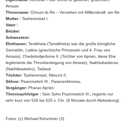
Amasis
Thronname:
Chnum-ib-Re – V
ersehen mit Willenskraft, ein Re
Mutter :
Tashereniset I.
Vater :
Brüder:
Schwestern:
Ehefrauen:
Tentkheta (Tanetkheta)
war die
große königliche
Gemahlin, Ladice (griechische Prinzessin und 4. Frau von
Amasis), Chedebnitjerbone II. (Tochter von Apries, diese Ehe
legitimierte die Thronbesteigung von Amasis), Nakhtubasterau
(Nakhtbastetiru), Tadiasir
Töchter:
Tashereniset, Nitocris II.
Söhne:
Psammetich III.,
Pasenenkhonsu,
Vorgänger:
Pharao Apries
Thronnachfolger :
Sein Sohn Psammetich III.
,
regierte nur
sehr kurz von 526 bis 525 v. Chr. (6 Monate durch Abdankung).
Fotos: (c) Michael Kürschner (3)