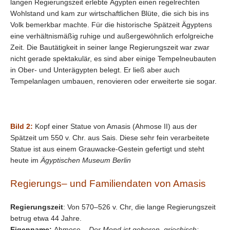
langen Regierungszeit erlebte Ägypten einen regelrechten
Wohlstand und kam zur wirtschaftlichen Blüte, die sich bis ins
Volk bemerkbar machte. Für die historische Spätzeit Ägyptens
eine verhältnismäßig ruhige und außergewöhnlich erfolgreiche
Zeit. Die Bautätigkeit in seiner lange Regierungszeit war zwar
nicht gerade spektakulär, es sind aber einige Tempelneubauten
in Ober- und Unterägypten belegt. Er ließ aber auch
Tempelanlagen umbauen, renovieren oder erweiterte sie sogar.
Bild 2:
Kopf einer Statue von Amasis (Ahmose II) aus der
Spätzeit um 550 v. Chr. aus Sais. Diese sehr fein verarbeitete
Statue ist aus einem Grauwacke-Gestein gefertigt und steht
heute im
Ägyptischen Museum Berlin
Regierungs– und Familiendaten von Amasis
Regierungszeit
: Von
570–526 v. Chr, die lange Regierungszeit
betrug etwa 44 Jahre.
Eigenname:
Ahmose –
Der Mond ist geboren, griechisch: