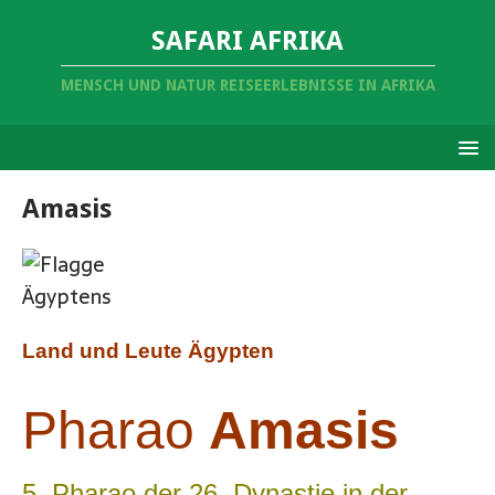
SAFARI AFRIKA
MENSCH UND NATUR REISEERLEBNISSE IN AFRIKA
Amasis
Land und Leute Ägypten
Pharao
Amasis
5. Pharao der 26. Dynastie in der