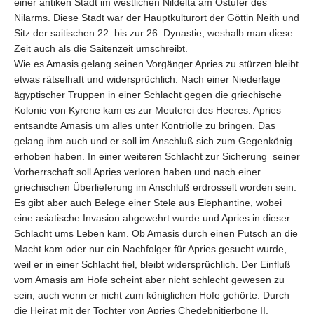
einer antiken Stadt im westlichen Nildelta am Ostufer des
Nilarms. Diese Stadt war der Hauptkulturort der Göttin Neith und
Sitz der saitischen 22. bis zur 26. Dynastie, weshalb man diese
Zeit auch als die Saitenzeit umschreibt.
Wie es Amasis gelang seinen Vorgänger Apries zu stürzen bleibt
etwas rätselhaft und widersprüchlich. Nach einer Niederlage
ägyptischer Truppen in einer Schlacht gegen die griechische
Kolonie
von Kyrene kam es zur Meuterei des Heeres. Apries
entsandte Amasis um alles unter Kontriolle zu bringen. Das
gelang ihm auch und er soll im Anschluß sich zum Gegenkönig
erhoben haben. In einer weiteren Schlacht zur Sicherung seiner
Vorherrschaft soll Apries verloren haben und nach einer
griechischen Überlieferung im Anschluß erdrosselt worden sein.
Es gibt aber auch Belege einer Stele aus Elephantine, wobei
eine asiatische Invasion abgewehrt wurde und Apries in dieser
Schlacht ums Leben kam. Ob Amasis durch einen Putsch an die
Macht kam oder nur ein Nachfolger für Apries gesucht wurde,
weil er in einer Schlacht fiel, bleibt widersprüchlich. Der Einfluß
vom Amasis am Hofe scheint aber nicht schlecht gewesen zu
sein, auch wenn er nicht zum königlichen Hofe gehörte.
Durch
die Heirat mit der Tochter von Apries Chedebnitjerbone II
.