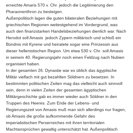
erreichte Amaris
570 v. Chr.
jedoch die L
egitimierung den
Pharaonenthron
zu besteigen.
Außenpolitisch lagen die guten bilateralen Beziehungen mit
griechischen Regionen weitestgehend im Vordergrund, was
auch den finanzstarken Handelsbeziehungen dienlich war. Nach
Herodot soll Amasis jedoch Zypern militärisch und schloß ein
Bündnis mit Kyrene und heiratete sogar eine Prinzessin aus
dieser hellenistischen Region. Um etwa 530 v. Chr. soll Amasis
in seinem 40. Regierungsjahr noch einen Feldzug nach Nubien
organisiert haben.
In der gesamten 26. Dynastie war es üblich das ägyptische
Militär vielfach mit gut bezahlten Söldnern zu besetzen. In
bestimmten politischen Zeiten mag das vielleicht auch sinnvoll
sein, denn in vielen Zeiten der gesamten ägyptischen
Militärgeschichte gab es immer wieder auch Söldner in den
Truppen des Heeres. Zum Ende der Lebens- und
Regierungszeit von Amasis muß man sich allerdings nur fragen,
ob Amasis die große aufkommende Gefahr des
imperialistischen Perserreiches mit ihren territorialen
Machtansprüchen gewaltig unterschätzt hat. Außenpolitisch