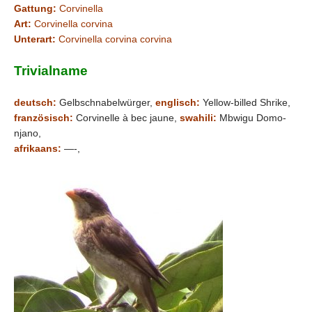
Gattung:
Corvinella
Art:
Corvinella corvina
Unterart:
Corvinella corvina corvina
Trivialname
deutsch:
Gelbschnabelwürger,
englisch:
Yellow-billed Shrike,
französisch:
Corvinelle à bec jaune,
swahili:
Mbwigu Domo-
njano,
afrikaans:
—-,