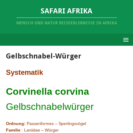
SAFARI AFRIKA
MENSCH UND NATUR REISEERLEBNISSE IN AFRIKA
Gelbschnabel-Würger
Systematik
Corvinella corvina
Gelbschnabelwürger
Ordnung:
Passeriformes – Sperlingsvögel
Familie
: Laniidae – Würger