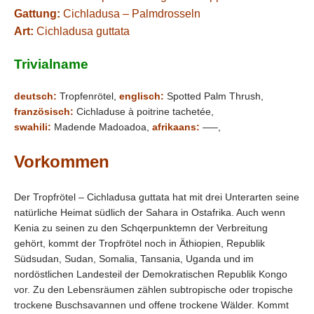
Gattung:
Cichladusa – Palmdrosseln
Art:
Cichladusa guttata
Trivialname
deutsch:
Tropfenrötel,
englisch:
Spotted Palm Thrush,
französisch:
Cichladuse à poitrine tachetée,
swahili:
Madende Madoadoa,
afrikaans:
—–,
Vorkommen
Der Tropfrötel – Cichladusa guttata hat mit drei Unterarten seine
natürliche Heimat südlich der Sahara in Ostafrika. Auch wenn
Kenia zu seinen zu den Schqerpunktemn der Verbreitung
gehört, kommt der Tropfrötel noch in Äthiopien, Republik
Südsudan, Sudan, Somalia, Tansania, Uganda und im
nordöstlichen Landesteil der Demokratischen Republik Kongo
vor. Zu den Lebensräumen zählen
subtropische oder tropische
trockene Buschsavannen und offene trockene Wälder. Kommt