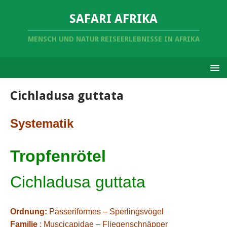
SAFARI AFRIKA
MENSCH UND NATUR REISEERLEBNISSE IN AFRIKA
Cichladusa guttata
Systematik
Tropfenrötel
Cichladusa guttata
Ordnung:
Passeriformes – Sperlingsvögel
Familie
: Muscicapidae – Fliegenschnäpper