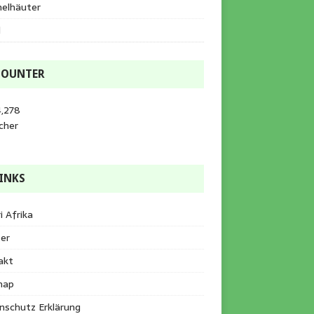
helhäuter
l
COUNTER
4,278
cher
INKS
i Afrika
er
akt
map
nschutz Erklärung