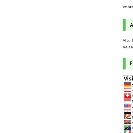
Impr
Alte 
Reis