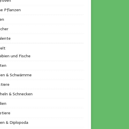
roven
ne Pflanzen
en
ucher
ulente
elt
ibien und Fische
kten
llen & Schwämme
tiere
heln & Schnecken
lien
etiere
en & Diplopoda