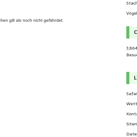
Stac
Vöge
n gilt als noch nicht gefährdet.
3,86
Besu
L
Safar
Wett
Kont
Site
Date