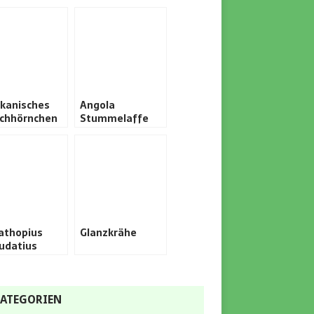
ikanisches
Angola
chhörnchen
Stummelaffe
athopius
Glanzkrähe
udatius
ATEGORIEN