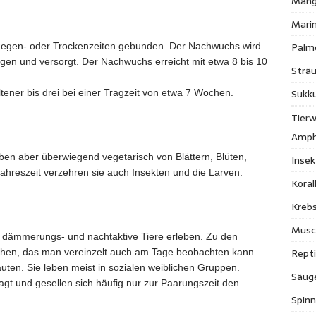
Mang
Mari
Palm
n Regen- oder Trockenzeiten gebunden. Der Nachwuchs wird
gen und versorgt. Der Nachwuchs erreicht mit etwa 8 bis 10
Strä
.
Sukk
tener bis drei bei einer Tragzeit von etwa 7 Wochen.
Tierw
Amph
eben aber überwiegend vegetarisch von Blättern, Blüten,
Inse
hreszeit verzehren sie auch Insekten und die Larven.
Kora
Krebs
Musc
ls dämmerungs- und nachtaktive Tiere erleben. Zu den
Repti
hen, das man vereinzelt auch am Tage beobachten kann.
auten. Sie leben meist in sozialen weiblichen Gruppen.
Säug
gt und gesellen sich häufig nur zur Paarungszeit den
Spinn