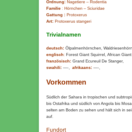
Ordnung:
Nagetiere – Rodentia
Familie
: Hörnchen – Sciuridae
Gattung :
Protoxerus
Art:
Protoxerus stangeri
Trivialnamen
deutsch:
Ölpalmenhörnchen, Waldriesenhör
englisch
:
Forest Giant Squirrel, African Giant
französisch:
Grand Ecureuil De Stanger,
swahili:
—-,
afrikaans:
—-,
Vorkommen
Südlich der Sahara in tropischen und subtropi
bis Ostafrika und südlich von Angola bis Mosa
selten am Boden zu sehen und hält sich in 
auf.
Fundort