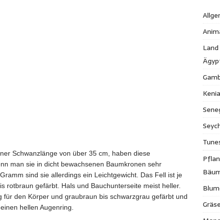
Allge
Anim
Land
Ägyp
Gamb
Keni
Sene
Seych
Tune
einer Schwanzlänge von über 35 cm, haben diese
Pfla
wenn man sie in dicht bewachsenen Baumkronen sehr
Bäu
ramm sind sie allerdings ein Leichtgewicht. Das Fell ist je
rotbraun gefärbt. Hals und Bauchunterseite meist heller.
Blum
g für den Körper und graubraun bis schwarzgrau gefärbt und
Gräse
 einen hellen Augenring.