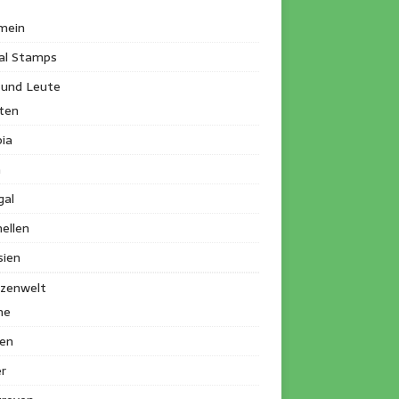
mein
al Stamps
 und Leute
ten
ia
a
gal
ellen
sien
nzenwelt
me
en
r