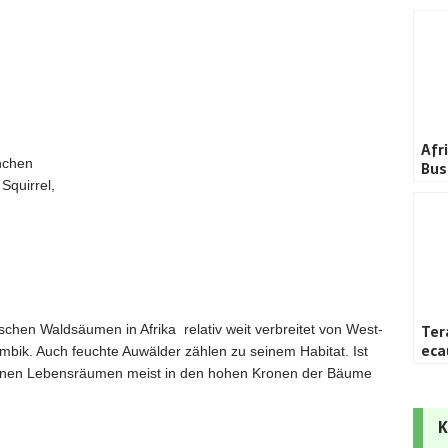
Afr
nchen
Bus
 Squirrel,
Ter
schen Waldsäumen in Afrika relativ weit verbreitet von West-
eca
mbik. Auch feuchte Auwälder zählen zu seinem Habitat. Ist
seinen Lebensräumen meist in den hohen Kronen der Bäume
K