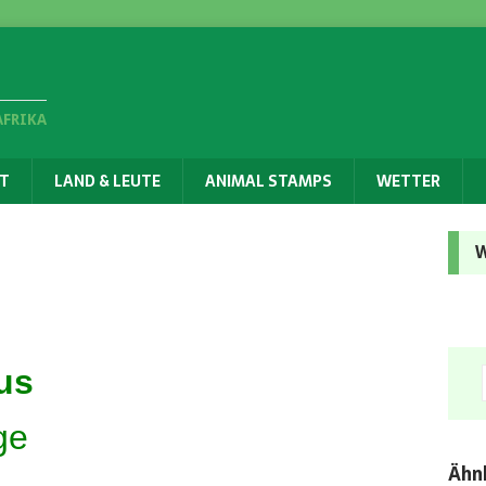
AFRIKA
T
LAND & LEUTE
ANIMAL STAMPS
WETTER
W
us
ge
Ähnl