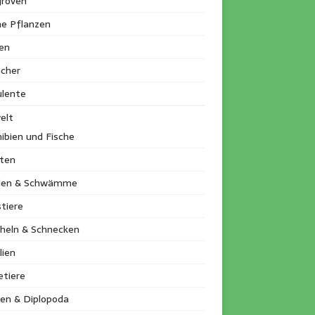
roven
ne Pflanzen
en
ucher
ulente
elt
ibien und Fische
kten
llen & Schwämme
tiere
heln & Schnecken
lien
etiere
en & Diplopoda