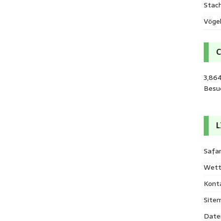
Stac
Vöge
3,864
Besu
L
Safar
Wett
Kont
Site
Date