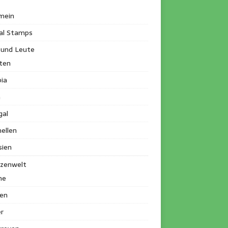
mein
al Stamps
 und Leute
ten
ia
a
gal
ellen
sien
nzenwelt
me
en
r