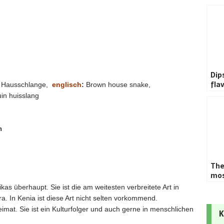
Dip
fla
e Hausschlange,
englisch
:
Brown house snake,
in huisslang
n
The
mos
as überhaupt. Sie ist die am weitesten verbreitete Art in
. In Kenia ist diese Art nicht selten vorkommend.
mat. Sie ist ein Kulturfolger und auch gerne in menschlichen
K