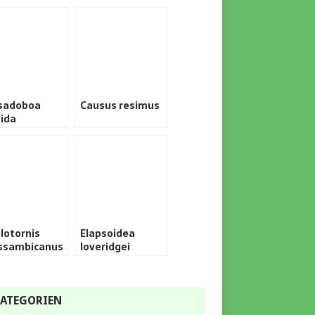
sadoboa
Causus resimus
vida
lotornis
Elapsoidea
sambicanus
loveridgei
ATEGORIEN