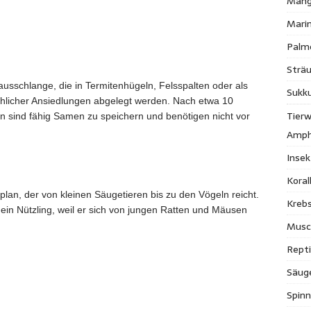
Mang
Mari
Palm
Strä
Hausschlange, die in Termitenhügeln, Felsspalten oder als
Sukk
chlicher Ansiedlungen abgelegt werden. Nach etwa 10
Tierw
n sind fähig Samen zu speichern und benötigen nicht vor
Amph
Inse
Kora
lan, der von kleinen Säugetieren bis zu den Vögeln reicht.
Krebs
 ein Nützling, weil er sich von jungen Ratten und Mäusen
Musc
Repti
Säug
Spinn