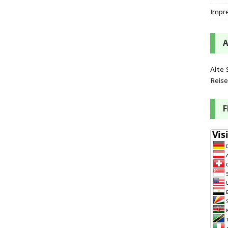
Impr
Alte 
Reis