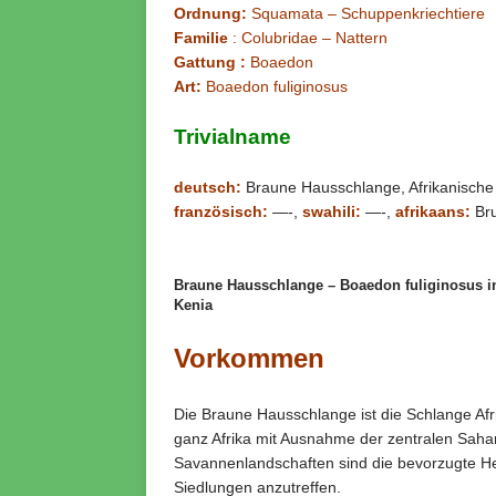
Ordnung:
Squamata – Schuppenkriechtiere
Familie
: Colubridae – Nattern
Gattung :
Boaedon
Art:
Boaedon fuliginosus
Trivialname
deutsch:
Braune Hausschlange, Afrikanisch
französisch:
—-,
swahili:
—-,
afrikaans:
Bru
Braune Hausschlange – Boaedon fuliginosus i
Kenia
Vorkommen
Die Braune Hausschlange ist die Schlange Afrik
ganz Afrika mit Ausnahme der zentralen Sahara
Savannenlandschaften sind die bevorzugte Hei
Siedlungen anzutreffen.