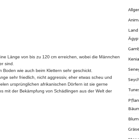
Allge
Anim
Land
Ägyp
Gamb
eine Länge von bis zu 120 cm erreichen, wobei die Männchen
Keni
r sind.
Sene
 Boden wie auch beim Klettern sehr geschickt.
nge sehr friedlich, nicht aggressiv, eher etwas scheu und
Seych
elen ursprünglichen afrikanischen Dörfern ist sie gerne
Tune
 es mit der Bekämpfung von Schädlingen aus der Welt der
Pfla
Bäu
Blum
Gräse