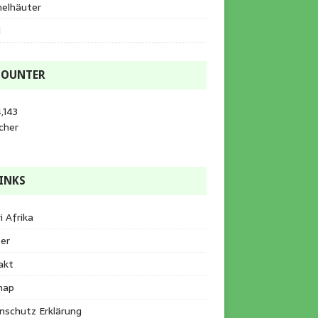
helhäuter
l
COUNTER
,143
cher
INKS
i Afrika
er
akt
map
nschutz Erklärung