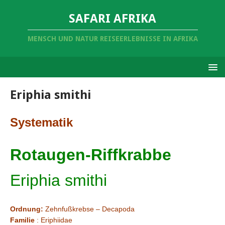
SAFARI AFRIKA
MENSCH UND NATUR REISEERLEBNISSE IN AFRIKA
Eriphia smithi
Systematik
Rotaugen-Riffkrabbe
Eriphia smithi
Ordnung:
Zehnfußkrebse – Decapoda
Familie
: Eriphiidae