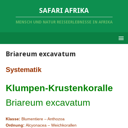
SAFARI AFRIKA
MENSCH UND NATUR REISEERLEBNISSE IN AFRIKA
Briareum excavatum
Systematik
Klumpen-Krustenkoralle
Briareum excavatum
Klasse:
Blumentiere – Anthozoa
Ordnung:
Alcyonacea – Weichkorallen