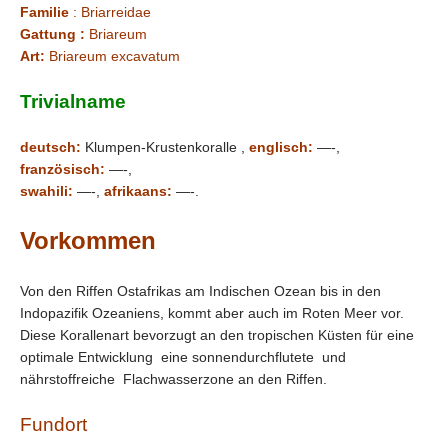
Familie
: Briarreidae
Gattung :
Briareum
Art:
Briareum excavatum
Trivialname
deutsch:
Klumpen-Krustenkoralle ,
englisch:
—-,
französisch:
—-,
swahili:
—-,
afrikaans:
—-.
Vorkommen
Von den Riffen Ostafrikas am Indischen Ozean bis in den
Indopazifik Ozeaniens, kommt aber auch im Roten Meer vor.
Diese Korallenart bevorzugt an den tropischen Küsten für eine
optimale Entwicklung eine sonnendurchflutete und
nährstoffreiche Flachwasserzone an den Riffen.
Fundort