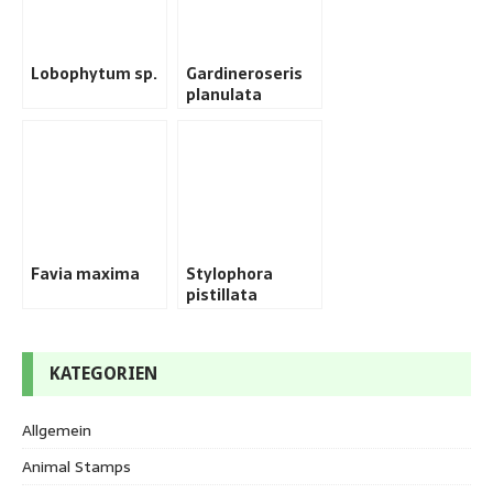
Lobophytum sp.
Gardineroseris
planulata
Favia maxima
Stylophora
pistillata
KATEGORIEN
Allgemein
Animal Stamps