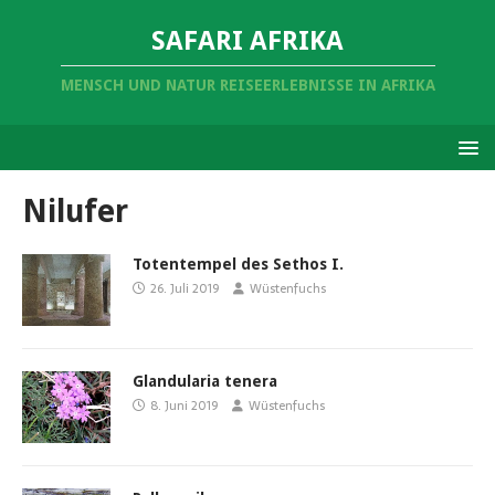
SAFARI AFRIKA
MENSCH UND NATUR REISEERLEBNISSE IN AFRIKA
Nilufer
Totentempel des Sethos I.
26. Juli 2019
Wüstenfuchs
Glandularia tenera
8. Juni 2019
Wüstenfuchs