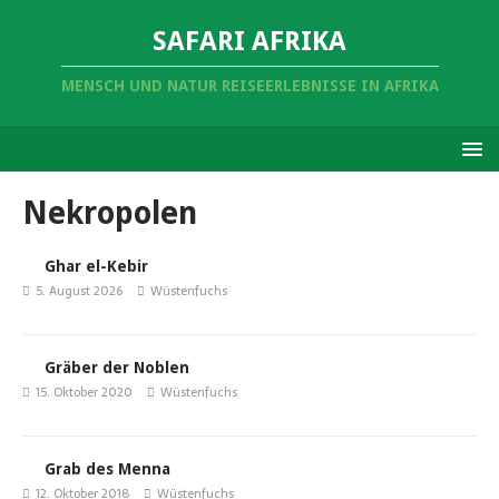
SAFARI AFRIKA
MENSCH UND NATUR REISEERLEBNISSE IN AFRIKA
Nekropolen
Ghar el-Kebir
5. August 2026
Wüstenfuchs
Gräber der Noblen
15. Oktober 2020
Wüstenfuchs
Grab des Menna
12. Oktober 2018
Wüstenfuchs