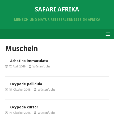
SAFARI AFRIKA
MENSCH UND NATUR REISEERLEBNISSE IN AFRIKA
Muscheln
Achatina immaculata
17. April 2019
Wüstenfuchs
Ocypode pallidula
15. Oktober 2018
Wüstenfuchs
Ocypode cursor
14. Oktober 2018
Wüstenfuchs