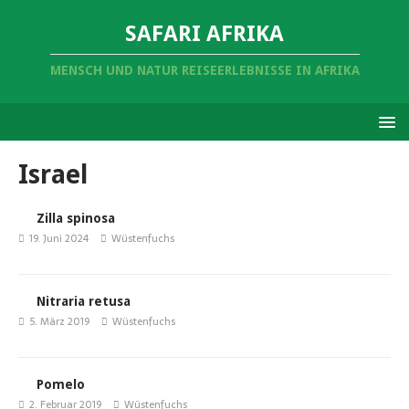
SAFARI AFRIKA
MENSCH UND NATUR REISEERLEBNISSE IN AFRIKA
Israel
Zilla spinosa
19. Juni 2024
Wüstenfuchs
Nitraria retusa
5. März 2019
Wüstenfuchs
Pomelo
2. Februar 2019
Wüstenfuchs