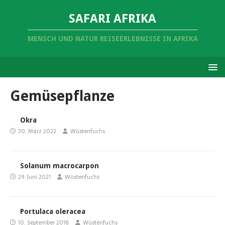
SAFARI AFRIKA
MENSCH UND NATUR REISEERLEBNISSE IN AFRIKA
Gemüsepflanze
Okra
30. März 2022
Wüstenfuchs
Solanum macrocarpon
29. Juni 2021
Wüstenfuchs
Portulaca oleracea
10. September 2018
Wüstenfuchs