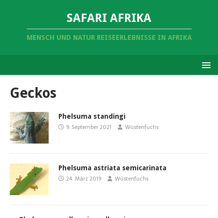
SAFARI AFRIKA
MENSCH UND NATUR REISEERLEBNISSE IN AFRIKA
Geckos
Phelsuma standingi
9. September 2021
Wüstenfuchs
Phelsuma astriata semicarinata
24. März 2019
Wüstenfuchs