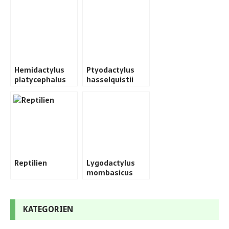
Hemidactylus
Ptyodactylus
platycephalus
hasselquistii
Reptilien
Lygodactylus
mombasicus
KATEGORIEN