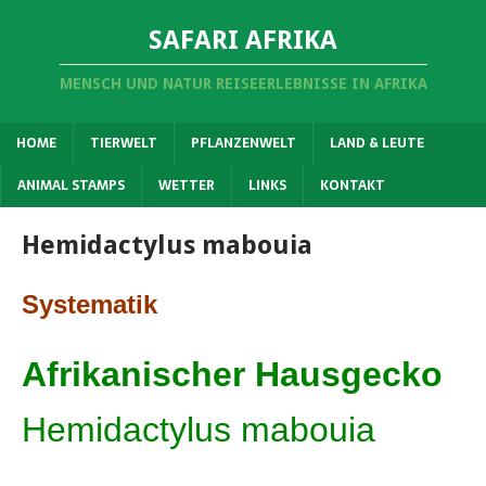
SAFARI AFRIKA
MENSCH UND NATUR REISEERLEBNISSE IN AFRIKA
HOME
TIERWELT
PFLANZENWELT
LAND & LEUTE
ANIMAL STAMPS
WETTER
LINKS
KONTAKT
Hemidactylus mabouia
Systematik
Afrikanischer Hausgecko
Hemidactylus mabouia