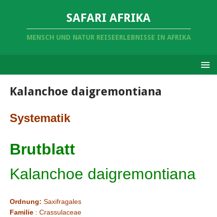
SAFARI AFRIKA
MENSCH UND NATUR REISEERLEBNISSE IN AFRIKA
Kalanchoe daigremontiana
Systematik
Brutblatt
Kalanchoe daigremontiana
Ordnung:
Saxifragales
Familie
: Crassulaceae