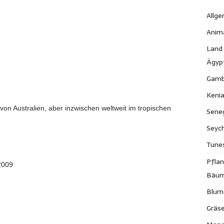
Allge
Anim
Land
Ägyp
Gamb
Keni
von Australien, aber inzwischen weltweit im tropischen
Sene
Seych
Tune
Pfla
2009
Bäu
Blum
Gräse