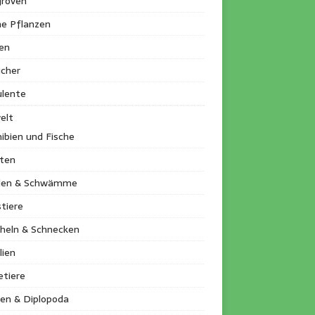
roven
ne Pflanzen
en
ucher
ulente
elt
ibien und Fische
kten
llen & Schwämme
tiere
heln & Schnecken
lien
etiere
en & Diplopoda