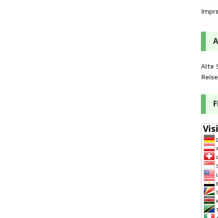
Impr
Alte 
Reis