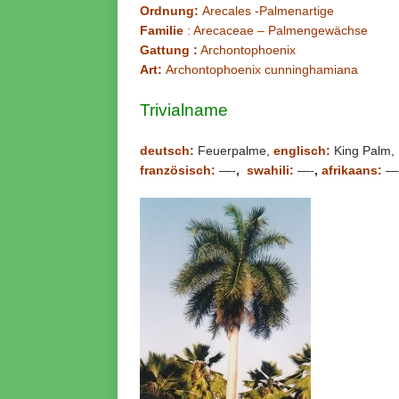
Ordnung:
Arecales -Palmenartige
Familie
: Arecaceae – Palmengewächse
Gattung :
Archontophoenix
Art:
Archontophoenix cunninghamiana
Trivialname
deutsch:
Feuerpalme,
englisch:
King Palm,
französisch:
—-
,
swahili:
—-
,
afrikaans:
—-