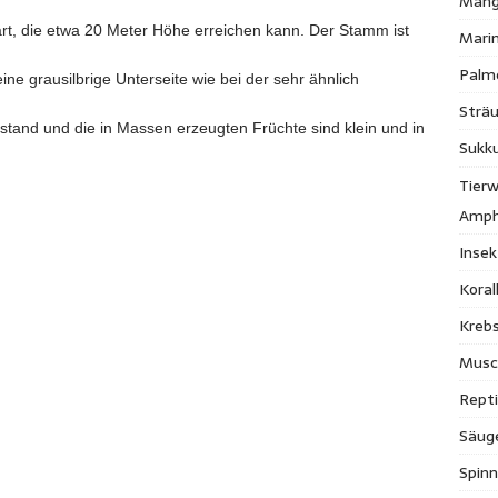
Mang
t, die etwa 20 Meter Höhe erreichen kann. Der Stamm ist
Mari
Palm
eine grausilbrige Unterseite wie bei der sehr ähnlich
Strä
nstand und die in Massen erzeugten Früchte sind klein und in
Sukk
Tierw
Amph
Inse
Kora
Krebs
Musc
Repti
Säug
Spinn