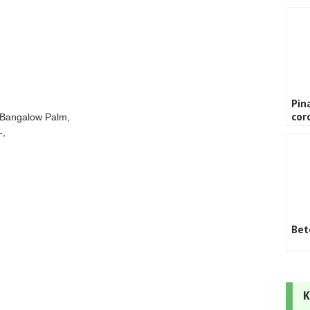
Pin
cor
 Bangalow Palm,
,
Bet
K