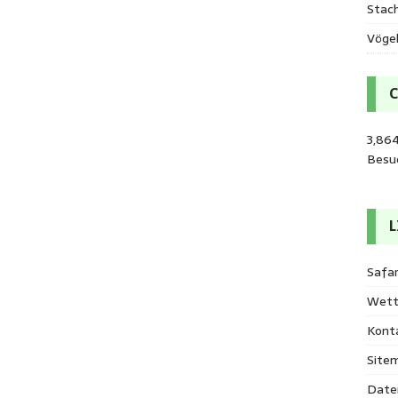
Stac
Vöge
3,86
Besu
L
Safar
Wett
Kont
Site
Date