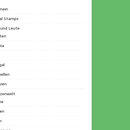
mein
al Stamps
 und Leute
ten
ia
a
gal
ellen
sien
nzenwelt
me
en
r