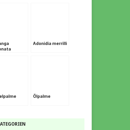
anga
Adonidia merrilli
onata
elpalme
Ölpalme
ATEGORIEN