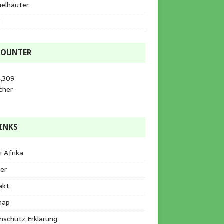
helhäuter
l
COUNTER
4,309
cher
INKS
i Afrika
er
akt
map
nschutz Erklärung