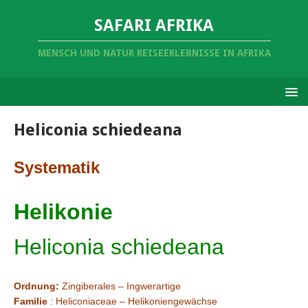
SAFARI AFRIKA
MENSCH UND NATUR REISEERLEBNISSE IN AFRIKA
Heliconia schiedeana
Systematik
Helikonie
Heliconia schiedeana
Ordnung:
Zingiberales – Ingwerartige
Familie
: Heliconiaceae – Helikoniengewächse