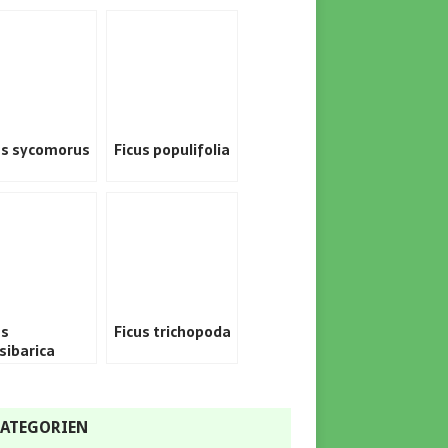
us sycomorus
Ficus populifolia
us
Ficus trichopoda
sibarica
ATEGORIEN