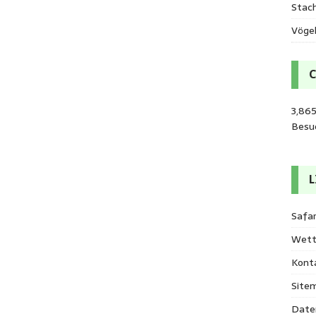
Stac
Vöge
3,86
Besu
L
Safar
Wett
Kont
Site
Date