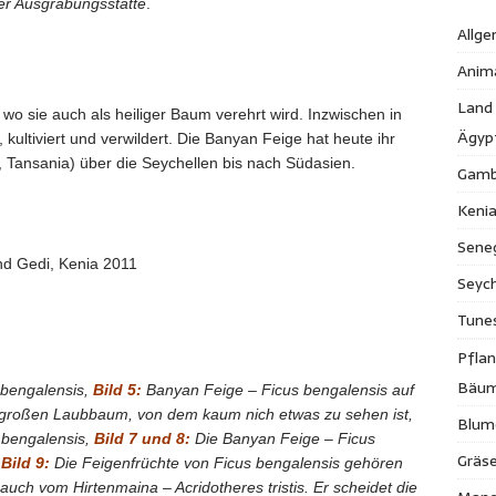
er Ausgrabungsstätte
.
Allge
Anim
Land
, wo sie auch als heiliger Baum verehrt wird. Inzwischen in
Ägyp
 kultiviert und verwildert. Die Banyan Feige hat heute ihr
, Tansania) über die Seychellen bis nach Südasien.
Gamb
Keni
Sene
nd Gedi, Kenia 2011
Seych
Tune
Pfla
Bäu
 bengalensis,
Bild 5:
Banyan Feige – Ficus bengalensis auf
en großen Laubbaum, von dem kaum nich etwas zu sehen ist,
Blum
 bengalensis,
Bild 7 und 8:
Die Banyan Feige – Ficus
Gräse
,
Bild 9:
Die Feigenfrüchte von Ficus bengalensis gehören
auch vom Hirtenmaina – Acridotheres tristis. Er scheidet die