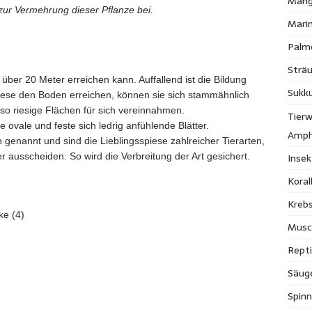
Mang
zur Vermehrung dieser Pflanze bei.
Mari
Palm
Strä
er 20 Meter erreichen kann. Auffallend ist die Bildung
Sukk
diese den Boden erreichen, können sie sich stammähnlich
so riesige Flächen für sich vereinnahmen.
Tierw
 ovale und feste sich ledrig anfühlende Blätter.
Amph
genannt und sind die Lieblingsspiese zahlreicher Tierarten,
Inse
 ausscheiden. So wird die Verbreitung der Art gesichert.
Kora
Krebs
ke (4)
Musc
Repti
Säug
Spinn