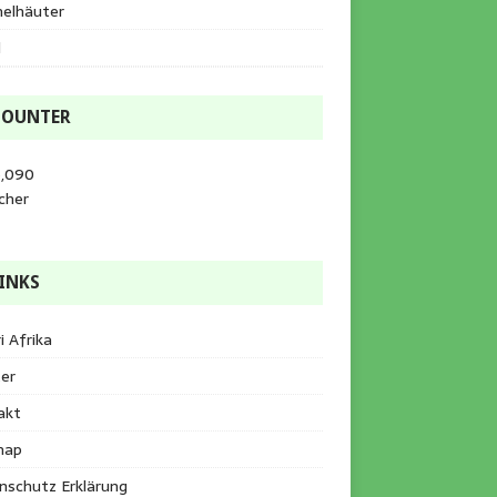
helhäuter
l
COUNTER
5,090
cher
INKS
i Afrika
er
akt
map
nschutz Erklärung