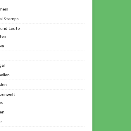
mein
al Stamps
 und Leute
ten
ia
a
gal
ellen
sien
nzenwelt
me
en
r