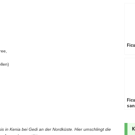
Fic
ree,
llen)
Fic
san
K
s in Kenia bei Gedi an der Nordküste. Hier umschlingt die