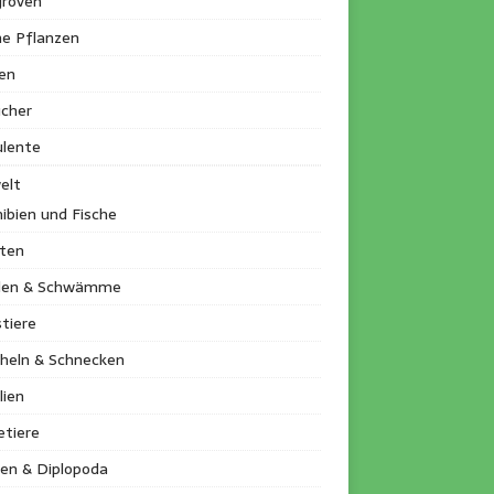
roven
ne Pflanzen
en
ucher
ulente
elt
ibien und Fische
kten
llen & Schwämme
tiere
heln & Schnecken
lien
etiere
en & Diplopoda