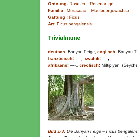
Ordnung:
Rosales – Rosenartige
Familie
: Moraceae – Maulbeergewächse
Gattung :
Ficus
Art:
Ficus bengalensis
Trivialname
deutsch:
Banyan Feige,
englisch:
Banyan T
französisch:
—-,
swahili:
—-
,
afrikaans
:
—-,.
creolisch:
Miltipiyan (Seyche
Bild 1-3:
Die Banyan Feige – Ficus bengalensi