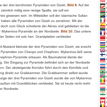
ere der drei berühmten Pyramiden von Gizeh,
Bild 8
: Auf der
emlich mittig eine riesige Spalte, sie soll ein
es gewesen sein. Im Mittelalter soll der islamische Sultan
t haben alle Pyramiden von Gizeh zu zerstören. Mit der
och zum Glück scheiterte der Abriss und geblieben ist die
 Mykerinos-Pyramide an der Nordseite.
Bild 10:
Das untere
ier Seiten mit solc hen Granitplatten verkleidet.
 Abstand kleinste der drei Pyramiden von Gizeh, sie ereicht
n Pyramiden von Cheops und Chephren. Mykerinos ließ seine
hephren-Pyramide erbauen. Als Baumaterial diente der
. Der Eingang zur Pyramide befindet sich an der Nordseite
ern. Der absteigende Korridor führt durch den Kernfels und
ang direkt zur Grabkammer. Die Grabkammer selbst wurde
inzige der drei Pyramiden von Gizeh wurde die von Mykerinos
außen mit Granitblöcken verkleidet. Sie ist heute nicht mehr
er Nordseite.