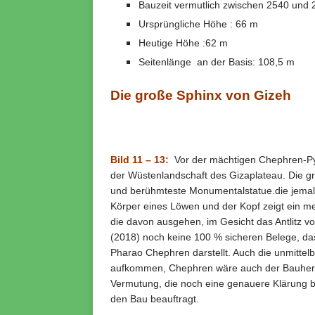
Bauzeit vermutlich zwischen 2540 und 2
Ursprüngliche Höhe : 66 m
Heutige Höhe :62 m
Seitenlänge an der Basis: 108,5 m
Die große Sphinx von Gizeh
Bild 11 – 13:
Vor der mächtigen Chephren-Pyr
der Wüstenlandschaft des Gizaplateau. Die gr
und berühmteste Monumentalstatue.die jemals
Körper eines Löwen und der Kopf zeigt ein m
die davon ausgehen, im Gesicht das Antlitz v
(2018) noch keine 100 % sicheren Belege, d
Pharao Chephren darstellt. Auch die unmittel
aufkommen, Chephren wäre auch der Bauherr d
Vermutung, die noch eine genauere Klärung b
den Bau beauftragt.