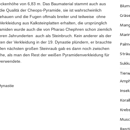
weckenhöhe von 6,83 m. Das Baumaterial stammt auch aus
Blum
die Qualitä der Cheops-Pyramide, sie ist wahrscheinlich
Gräse
 gehauen und die Fugen oftmals breiter und teilweise ohne
Verkleidung aus Kalksteinplatten erhalten, die ursprünglich
Mang
ramiden wurde auch die von Pharao Chephren schon ziemlich
Mari
teren Jahrunderten auch als Steinbruch. Kein anderer als der
ten der Verkleidung in der 19. Dynastie plündern, er brauchte
Palm
s. Den nächsten großen Steinraub gab es dann noch zwischen
Strä
che, als man den Rest der weißen Pyramidenverkleidung für
verwendete.
Sukk
Tierw
Amph
Dynastie
Inse
Kora
Krebs
Musc
Repti