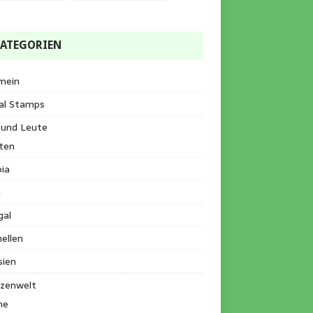
ATEGORIEN
mein
al Stamps
 und Leute
ten
ia
a
gal
ellen
sien
nzenwelt
me