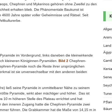
eops, Chephren und Mykerinos gehören ohne Zweifel zu den
chheit erhalten blieb. Die Phänomentale Baukunst ist
te 4600 Jahre später voller Geheimnisse und Rätsel. Seit
K
ltkulturerbe.
Allge
Anim
Land
Ägyp
yramide im Vordergrund, links daneben die kleinwirkende
Gamb
och kleineren Königinnen-Pyramiden.
Bild 2
Chephren-
hephren-Pyramide noch die Reste ihrer ursprünglichen
Keni
erkmal ist sie unverwechselbar mit den anderen beiden
Sene
Seych
re) ließ seine Pyramide in unmittelbarer Nähe zu seinem
Tune
rößte Pyramide, wirkt aber mächtiger und höher. Das ist
a 10 m höheren Stelle des Plateau errichtet und hat
Pfla
ür den inneren Zugang hatte die Chephren-Pyramide zwei
Bäu
kammer führen. Die Grabkammer hat die Maße von 14,15 m in