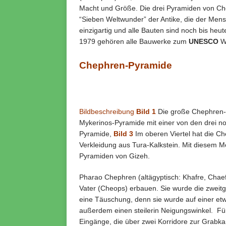
Macht und Größe. Die drei Pyramiden von Ch
“Sieben Weltwunder” der Antike, die der Mens
einzigartig und alle Bauten sind noch bis heu
1979 gehören alle Bauwerke zum
UNESCO
We
Chephren-Pyramide
Bildbeschreibung
Bild 1
Die große Chephren-P
Mykerinos-Pyramide mit einer von den drei n
Pyramide,
Bild 3
Im oberen Viertel hat die C
Verkleidung aus Tura-Kalkstein. Mit diesem M
Pyramiden von Gizeh.
Pharao Chephren (altägyptisch: Khafre, Chaef
Vater (Cheops) erbauen. Sie wurde die zweitg
eine Täuschung, denn sie wurde auf einer etw
außerdem einen steilerin Neigungswinkel. F
Eingänge, die über zwei Korridore zur Grab