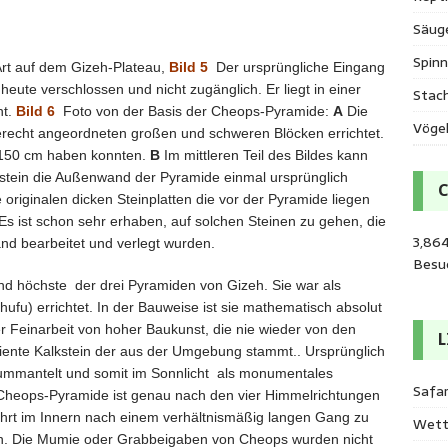
Säug
Spinn
Art auf dem Gizeh-Plateau,
Bild 5
Der ursprüngliche Eingang
heute verschlossen und nicht zugänglich. Er liegt in einer
Stac
ht.
Bild 6
Foto von der Basis der Cheops-Pyramide:
A
Die
Vöge
echt angeordneten großen und schweren Blöcken errichtet.
r 150 cm haben konnten.
B
Im mittleren Teil des Bildes kann
stein die Außenwand der Pyramide einmal ursprünglich
 originalen dicken Steinplatten die vor der Pyramide liegen
Es ist schon sehr erhaben, auf solchen Steinen zu gehen, die
3,864
d bearbeitet und verlegt wurden.
Besu
und höchste der drei Pyramiden von Gizeh. Sie war als
fu) errichtet. In der Bauweise ist sie mathematisch absolut
er Feinarbeit von hoher Baukunst, die nie wieder von den
L
diente Kalkstein der aus der Umgebung stammt.. Ursprünglich
 ummantelt und somit im Sonnlicht als monumentales
Safar
 Cheops-Pyramide ist genau nach den vier Himmelrichtungen
ührt im Innern nach einem verhältnismäßig langen Gang zu
Wett
. Die Mumie oder Grabbeigaben von Cheops wurden nicht