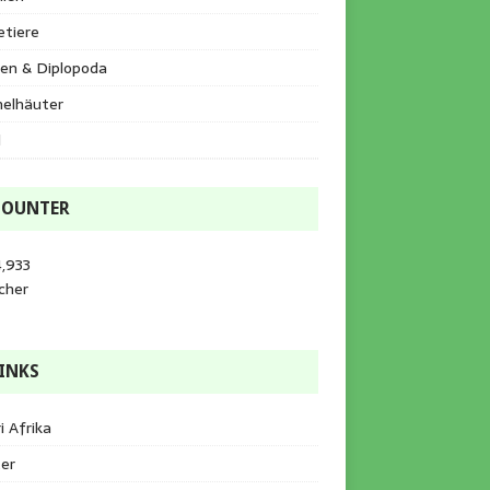
etiere
en & Diplopoda
helhäuter
l
COUNTER
,933
cher
INKS
i Afrika
er