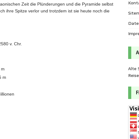
Kont
aonischen Zeit die Plünderungen und die Pyramide selbst
h ihre Spitze verlor und trotzdem ist sie heute noch die
Site
Date
Impr
580 v. Chr.
Alte 
6 m
Reis
56 m
illionen