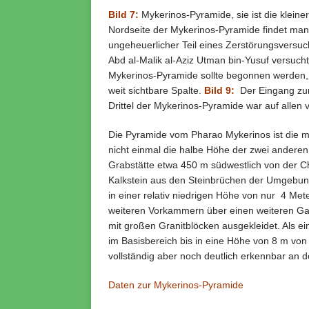
Bild 7:
Mykerinos-Pyramide, sie ist die klein
Nordseite der Mykerinos-Pyramide findet man zi
ungeheuerlicher Teil eines Zerstörungsversuch
Abd al-Malik al-Aziz Utman bin-Yusuf versuch
Mykerinos-Pyramide sollte begonnen werden, d
weit sichtbare Spalte.
Bild 9:
Der Eingang zur
Drittel der Mykerinos-Pyramide war auf allen v
Die Pyramide vom Pharao Mykerinos ist die mit
nicht einmal die halbe Höhe der zwei andere
Grabstätte etwa 450 m südwestlich von der C
Kalkstein aus den Steinbrüchen der Umgebung
in einer relativ niedrigen Höhe von nur 4 Met
weiteren Vorkammern über einen weiteren G
mit großen Granitblöcken ausgekleidet. Als e
im Basisbereich bis in eine Höhe von 8 m von 
vollständig aber noch deutlich erkennbar an d
Daten zur Mykerinos-Pyramide