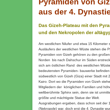
Pyramiden von Gi
aus der 4. Dynasti
Das Gizeh-Plateau mit den Pyr
und den Nekropolen der altägy
Am westlichen Nilufer und etwa 15 Kilometer 
Ausläufers der westlichen Wüste stehen die 
Pyramiden von Gizeh gehören zu den großen 
Norden bis nach Dahschur im Süden erstrecke
sich am östlichen Rand des westlichen Wüst
bedeutensten Pyramiden- bauwerke befinden s
südwestlich von Gizeh (Giza) einer Stadt mit
Kairo. Dort wo die Pyramiden von Gizeh steh
Mitgliedern der königlichen Familien und höh
weltberühmte Sphinx sein, denn sie ist unmit
größte und mächtigste Statue der Welt.
Ausgrabungen ergaben, dass schon seit der 1.
(Nekropole) war, doch erst die 4. Dynastie w