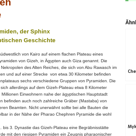
zeh
e
Ähnl
amiden, der Sphinx
ptischen Geschichte
südwestlich von Kairo auf einem flachen Plateau eines
Pyramiden von Gizeh, in Ägypten auch Giza genannt. Die
Nekropolen des Alten Reiches, die sich von Abu Rawasch im
Che
n und auf einer Strecke von etwa 30 Kilometer befinden
enplateaus sechs verschiedene Gruppen von Pyramiden. Die
ich allerdings auf dem Gizeh-Plateau etwa 8 Kilometer
 2 Millionen Einwohnern nahe der ägyptischen Hauptstadt
en befinden auch noch zahlreiche Gräber (Mastaba) von
eren Beamten. Nicht unerwähnt sollte bei alle Bauten die
telbar in der Nähe der Pharao Chephren Pyramide die wohl
Myk
 bis 3. Dynastie das Gizeh-Plateau eine Begräbnisstätte
urde mit den riesigen Pyramiden ein Zeugnis pharaonischer