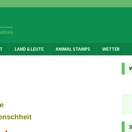
AFRIKA
T
LAND & LEUTE
ANIMAL STAMPS
WETTER
W
e
enschheit
I