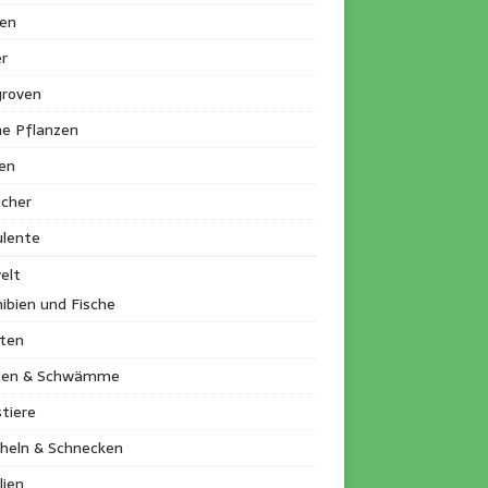
en
r
roven
ne Pflanzen
en
ucher
ulente
elt
ibien und Fische
kten
llen & Schwämme
tiere
heln & Schnecken
lien