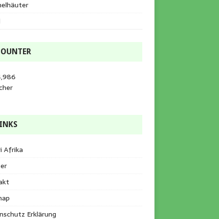
helhäuter
l
COUNTER
4,986
cher
INKS
i Afrika
er
akt
map
nschutz Erklärung