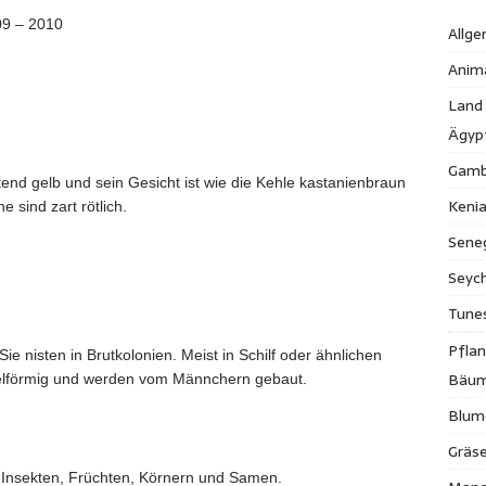
09 – 2010
Allge
Anim
Land
Ägyp
Gamb
tend gelb und sein Gesicht ist wie die Kehle kastanienbraun
Keni
 sind zart rötlich.
Sene
Seych
Tune
Pfla
 Sie nisten in Brutkolonien. Meist in Schilf oder ähnlichen
Bäu
gelförmig und werden vom Männchern gebaut.
Blum
Gräse
 Insekten, Früchten, Körnern und Samen.