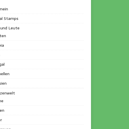
mein
al Stamps
 und Leute
ten
ia
a
gal
ellen
sien
nzenwelt
me
en
r