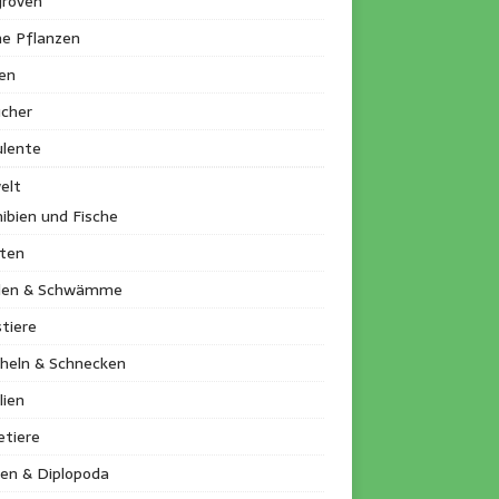
roven
ne Pflanzen
en
ucher
ulente
elt
ibien und Fische
kten
llen & Schwämme
tiere
heln & Schnecken
lien
etiere
en & Diplopoda