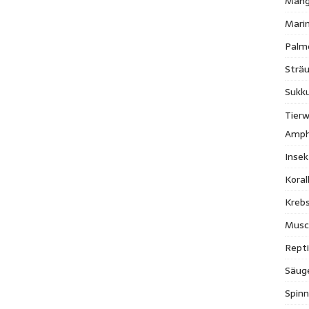
Mang
Mari
Palm
Strä
Sukk
Tierw
Amph
Inse
Kora
Krebs
Musc
Repti
Säug
Spinn