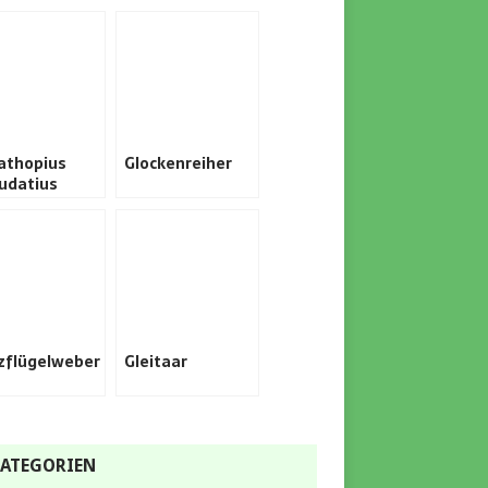
athopius
Glockenreiher
udatius
zflügelweber
Gleitaar
ATEGORIEN