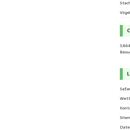
Stac
Vöge
3,86
Besu
L
Safar
Wett
Kont
Site
Date