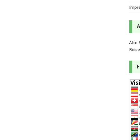
Impr
Alte 
Reis