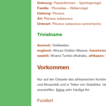
Ordnung:
Passeriformes – Sperlingsvögel
Familie
: Ploceidae – Webervögel
Gattung:
Ploceus
Art:
Ploceus subaureus
Unterart:
Ploceus subaureus aureomycins
Trivialname
deutsch:
Goldweber,
englisch:
African Golden Weaver,
französis
swahili:
Mnana Tumbo-dhahabu,
afrikaans:
Vorkommen
Nur auf der Ostseite des afrikanischen Konti
und Mosambik und in Teilen von Südafrika. Is
anzutreffen.
Keine
sehr häufige Art.
Fundort