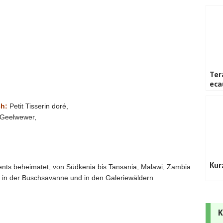
Ter
eca
ch:
Petit Tisserin doré,
Geelwewer,
Kur
nents beheimatet, von Südkenia bis Tansania, Malawi, Zambia
t in der Buschsavanne und in den Galeriewäldern
K