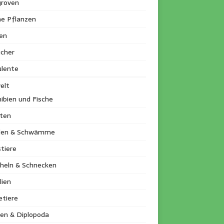
roven
ne Pflanzen
en
ucher
ulente
elt
ibien und Fische
kten
llen & Schwämme
tiere
heln & Schnecken
lien
etiere
en & Diplopoda