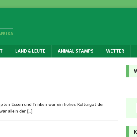
AFRIKA
T
LAND & LEUTE
ANIMAL STAMPS
WETTER
W
pten Essen und Trinken war ein hohes Kulturgut der
war allein der
[…]
K