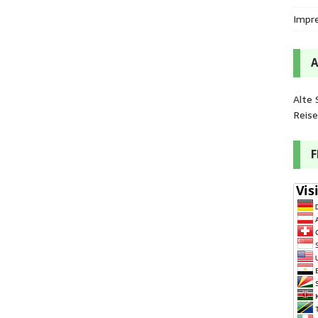
Impr
Alte 
Reis