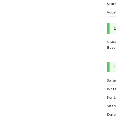
Stac
Vöge
3,864
Besu
L
Safar
Wett
Kont
Site
Date