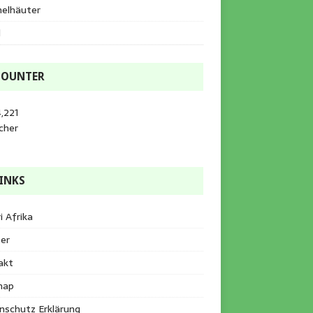
helhäuter
l
COUNTER
,221
cher
INKS
i Afrika
er
akt
map
nschutz Erklärung