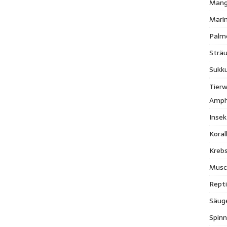
Mang
Mari
Palm
Strä
Sukk
Tierw
Amph
Inse
Kora
Krebs
Musc
Repti
Säug
Spinn