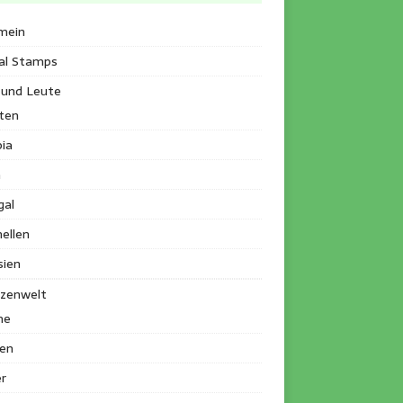
mein
al Stamps
 und Leute
ten
ia
a
gal
ellen
sien
nzenwelt
me
en
r