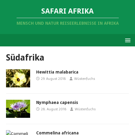
SAFARI AFRIKA
MENSCH UND NATUR REISEERLEBNISSE IN AFRIKA
Südafrika
Hewittia malabarica
29. August 2018
Wüstenfuchs
Nymphaea capensis
28. August 2018
Wüstenfuchs
Commelina africana