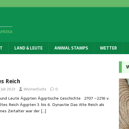
AFRIKA
T
LAND & LEUTE
ANIMAL STAMPS
WETTER
W
es Reich
 Juli 2023
Wüstenfuchs
0
und Leute Ägypten Ägyptische Geschichte 2707 –2216 v.
Altes Reich Ägypten 3. bis 6. Dynastie Das Alte Reich als
nes Zeitalter war der
[…]