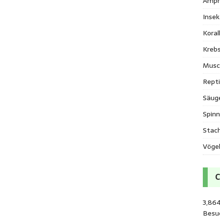
Amph
Inse
Kora
Krebs
Musc
Repti
Säug
Spinn
Stac
Vöge
3,86
Besu