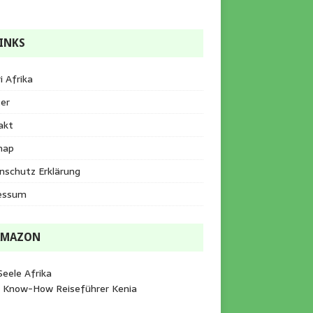
INKS
i Afrika
er
akt
map
nschutz Erklärung
essum
AMAZON
Seele Afrika
e Know-How Reiseführer Kenia