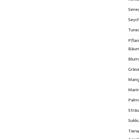
Sene
Seych
Tune
Pfla
Bäu
Blum
Gräse
Mang
Mari
Palm
Strä
Sukk
Tierw