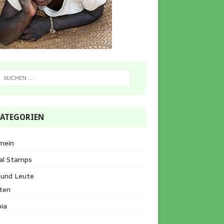
ATEGORIEN
mein
al Stamps
 und Leute
ten
ia
a