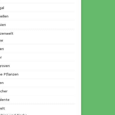
gal
ellen
sien
nzenwelt
me
en
r
roven
ne Pflanzen
en
ucher
ulente
elt