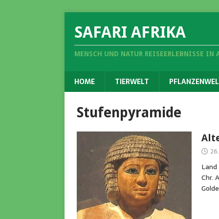
SAFARI AFRIKA
MENSCH UND NATUR REISEERLEBNISSE IN 
HOME
TIERWELT
PFLANZENWEL
Stufenpyramide
Alt
26.
Land 
Chr. 
Golde