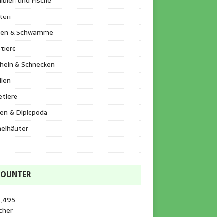
ibien und Fische
kten
llen & Schwämme
tiere
heln & Schnecken
lien
etiere
en & Diplopoda
helhäuter
l
COUNTER
4,495
cher