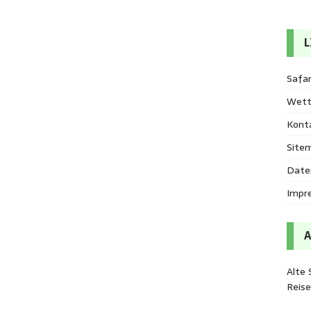
L
Safar
Wett
Kont
Site
Date
Impr
Alte 
Reis