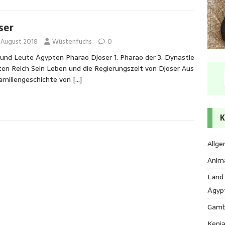
ser
. August 2018
Wüstenfuchs
0
und Leute Ägypten Pharao Djoser 1. Pharao der 3. Dynastie
ten Reich Sein Leben und die Regierungszeit von Djoser Aus
amiliengeschichte von
[…]
K
Allge
Anim
Land
Ägyp
Gamb
Keni