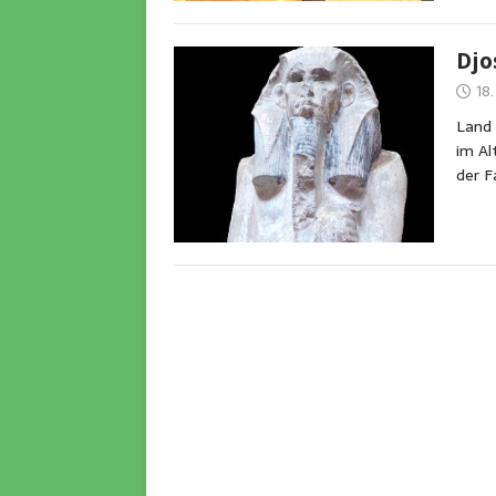
Djo
18
Land 
im Al
der F