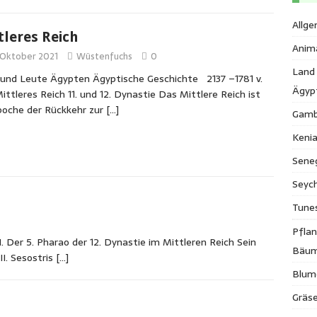
Allge
tleres Reich
Anim
 Oktober 2021
Wüstenfuchs
0
Land
und Leute Ägypten Ägyptische Geschichte 2137 –1781 v.
Ägyp
Mittleres Reich 11. und 12. Dynastie Das Mittlere Reich ist
poche der Rückkehr zur
[…]
Gamb
Keni
Sene
Seych
Tune
Pfla
 Der 5. Pharao der 12. Dynastie im Mittleren Reich Sein
Bäu
II. Sesostris
[…]
Blum
Gräse