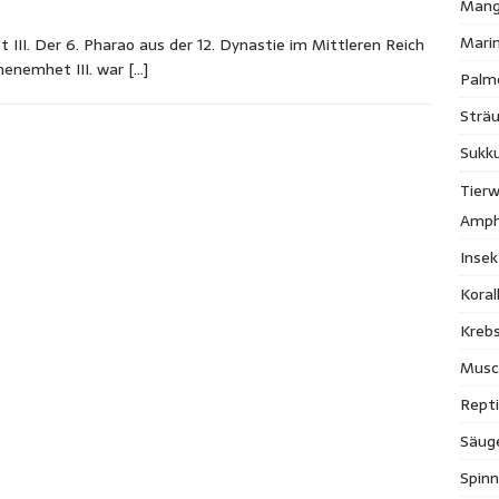
Mang
Mari
I. Der 6. Pharao aus der 12. Dynastie im Mittleren Reich
menemhet III. war
[…]
Palm
Strä
Sukk
Tierw
Amph
Inse
Kora
Krebs
Musc
Repti
Säug
Spinn