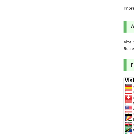
Impr
Alte 
Reis