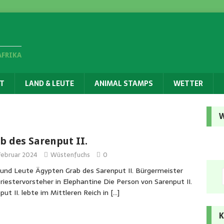
AFRIKA
T
LAND & LEUTE
ANIMAL STAMPS
WETTER
W
b des Sarenput II.
 Februar 2024
Wüstenfuchs
0
und Leute Ägypten Grab des Sarenput II. Bürgermeister
riestervorsteher in Elephantine Die Person von Sarenput II.
put II. lebte im Mittleren Reich in
[…]
K