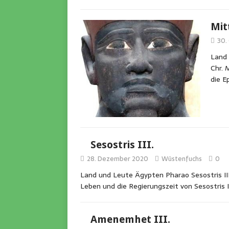
Mit
30.
Land 
Chr. 
die E
Sesostris III.
28. Dezember 2020
Wüstenfuchs
0
Land und Leute Ägypten Pharao Sesostris III.
Leben und die Regierungszeit von Sesostris I
Amenemhet III.