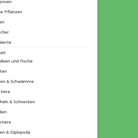
roven
ne Pflanzen
en
ucher
ulente
elt
ibien und Fische
kten
llen & Schwämme
tiere
heln & Schnecken
lien
etiere
en & Diplopoda