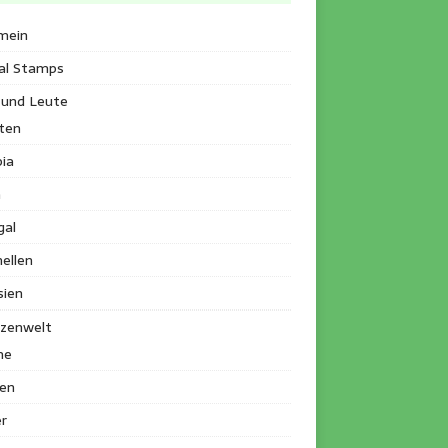
mein
al Stamps
 und Leute
ten
ia
a
gal
ellen
sien
nzenwelt
me
en
r