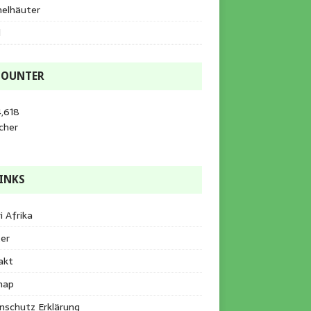
helhäuter
l
COUNTER
,618
cher
INKS
i Afrika
er
akt
map
nschutz Erklärung