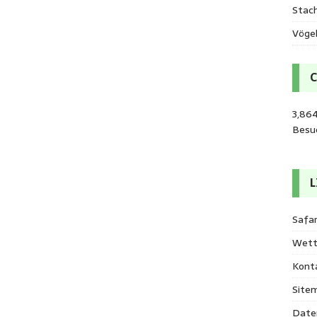
Stac
Vöge
3,864
Besu
L
Safar
Wett
Kont
Site
Date