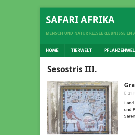
SAFARI AFRIKA
MENSCH UND NATUR REISEERLEBNISSE IN 
HOME
TIERWELT
PFLANZENWEL
Sesostris III.
Gra
21.
Land 
und P
Saren