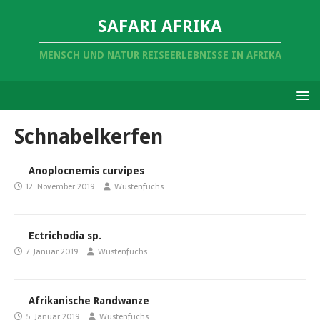
SAFARI AFRIKA
MENSCH UND NATUR REISEERLEBNISSE IN AFRIKA
Schnabelkerfen
Anoplocnemis curvipes
12. November 2019
Wüstenfuchs
Ectrichodia sp.
7. Januar 2019
Wüstenfuchs
Afrikanische Randwanze
5. Januar 2019
Wüstenfuchs