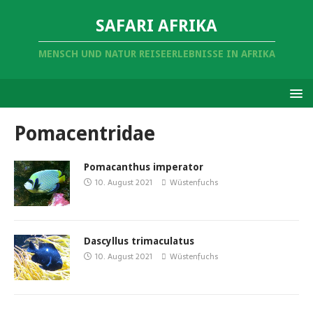
SAFARI AFRIKA
MENSCH UND NATUR REISEERLEBNISSE IN AFRIKA
Pomacentridae
Pomacanthus imperator
10. August 2021
Wüstenfuchs
Dascyllus trimaculatus
10. August 2021
Wüstenfuchs