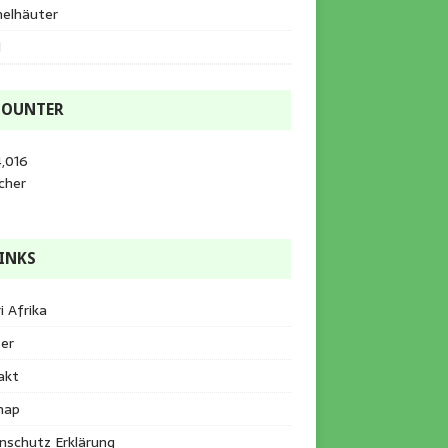
helhäuter
l
COUNTER
,016
cher
INKS
i Afrika
er
akt
map
nschutz Erklärung