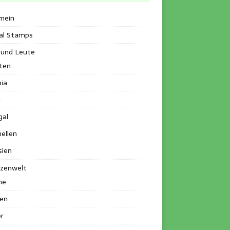
mein
al Stamps
 und Leute
ten
ia
a
gal
ellen
sien
nzenwelt
me
en
r