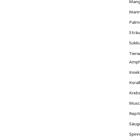
Mang
Mari
Palm
Strä
Sukk
Tierw
Amph
Inse
Kora
Krebs
Musc
Repti
Säug
Spinn