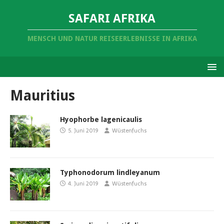
SAFARI AFRIKA
MENSCH UND NATUR REISEERLEBNISSE IN AFRIKA
Mauritius
Hyophorbe lagenicaulis
5. Juni 2019
Wüstenfuchs
Typhonodorum lindleyanum
4. Juni 2019
Wüstenfuchs