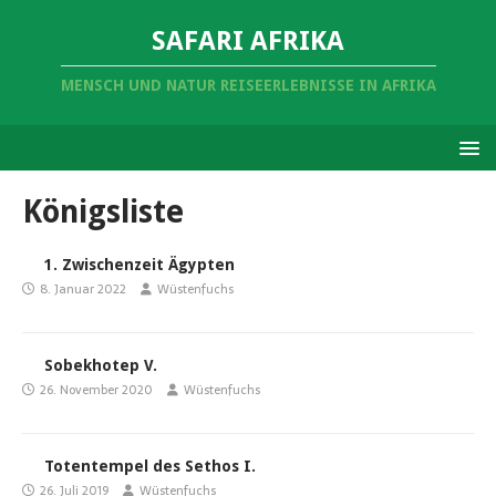
SAFARI AFRIKA
MENSCH UND NATUR REISEERLEBNISSE IN AFRIKA
Königsliste
1. Zwischenzeit Ägypten
8. Januar 2022
Wüstenfuchs
Sobekhotep V.
26. November 2020
Wüstenfuchs
Totentempel des Sethos I.
26. Juli 2019
Wüstenfuchs