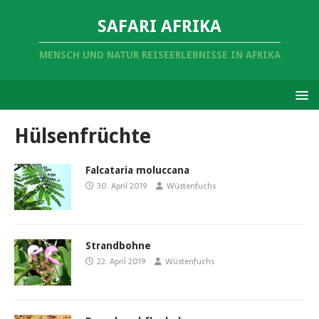
SAFARI AFRIKA
MENSCH UND NATUR REISEERLEBNISSE IN AFRIKA
Hülsenfrüchte
Falcataria moluccana
30. April 2019
Wüstenfuchs
Strandbohne
22. April 2019
Wüstenfuchs