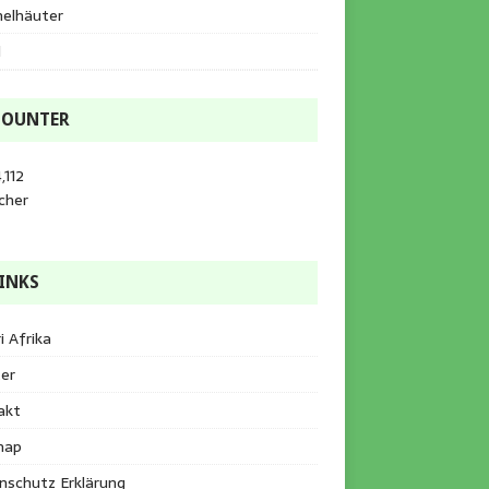
helhäuter
l
COUNTER
,112
cher
INKS
i Afrika
er
akt
map
nschutz Erklärung