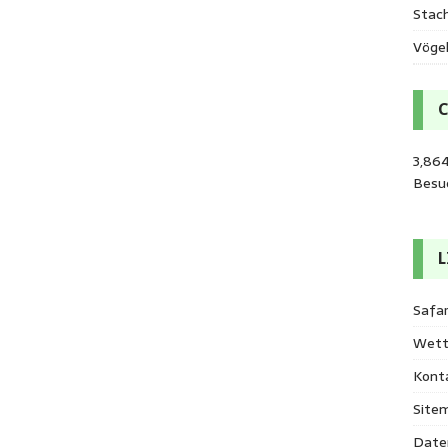
Stac
Vöge
3,864
Besu
L
Safar
Wett
Kont
Site
Date