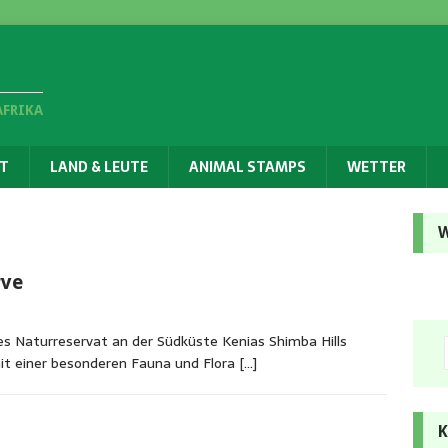
AFRIKA
T
LAND & LEUTE
ANIMAL STAMPS
WETTER
W
rve
es Naturreservat an der Südküste Kenias Shimba Hills
it einer besonderen Fauna und Flora
[…]
K