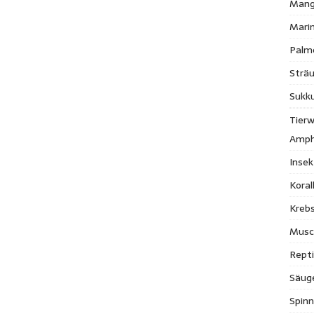
Mang
Mari
Palm
Strä
Sukk
Tierw
Amph
Inse
Kora
Krebs
Musc
Repti
Säug
Spinn