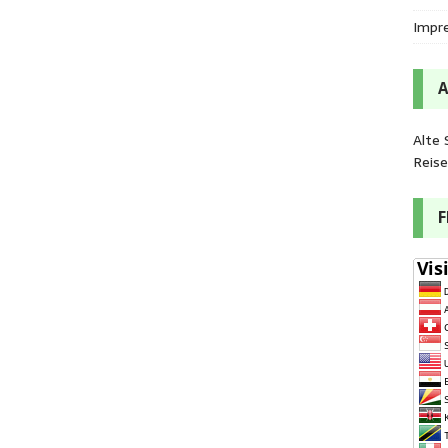
Impr
Alte 
Reis