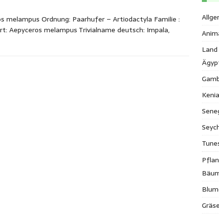
Allge
s melampus Ordnung: Paarhufer – Artiodactyla Familie :
rt: Aepyceros melampus Trivialname deutsch: Impala,
Anim
Land
Ägyp
Gamb
Keni
Sene
Seych
Tune
Pfla
Bäu
Blum
Gräse