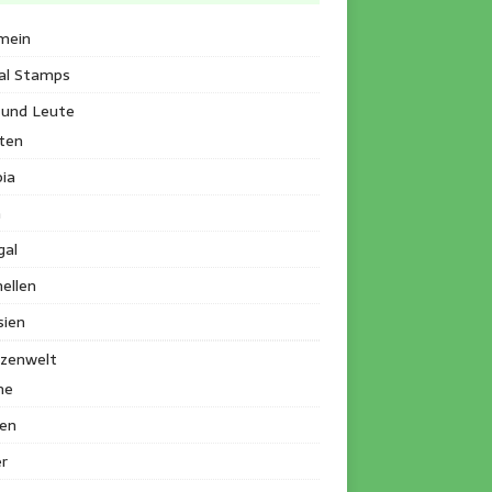
mein
al Stamps
 und Leute
ten
ia
a
gal
ellen
sien
nzenwelt
me
en
r