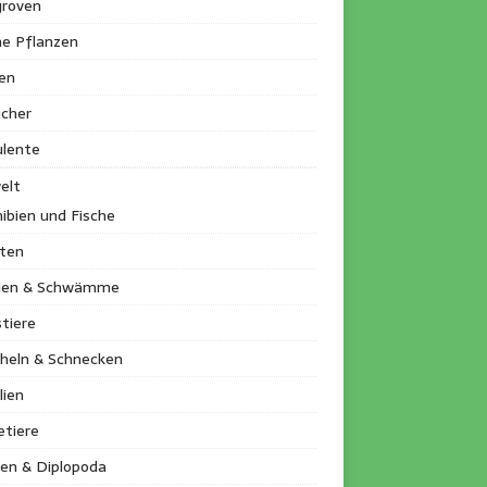
roven
ne Pflanzen
en
ucher
ulente
elt
ibien und Fische
kten
llen & Schwämme
tiere
heln & Schnecken
lien
etiere
en & Diplopoda