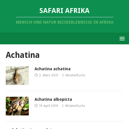
SAFARI AFRIKA
MENSCH UND NATUR REISEERLEBNISSE IN AFRIKA
Achatina
Achatina achatina
2. März 2021
Wüstenfuchs
Achatina albopicta
19. April 2019
Wüstenfuchs