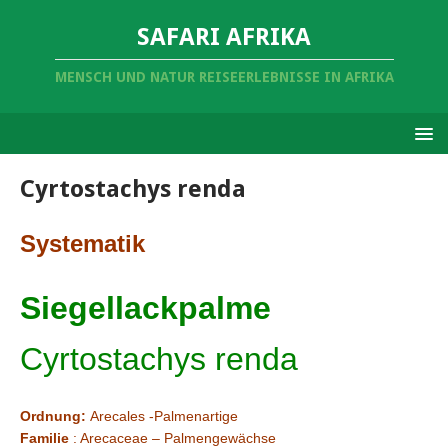
SAFARI AFRIKA
MENSCH UND NATUR REISEERLEBNISSE IN AFRIKA
Cyrtostachys renda
Systematik
Siegellackpalme
Cyrtostachys renda
Ordnung:
Arecales -Palmenartige
Familie
: Arecaceae – Palmengewächse