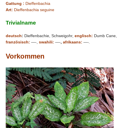
Gattung :
Dieffenbachia
Art:
Dieffenbachia seguine
Trivialname
deutsch
:
Dieffenbachie, Schweigohr,
englisch:
Dumb Cane,
.
französisch:
—-,
swahili:
—-
,
afrikaans:
—-
Vorkommen