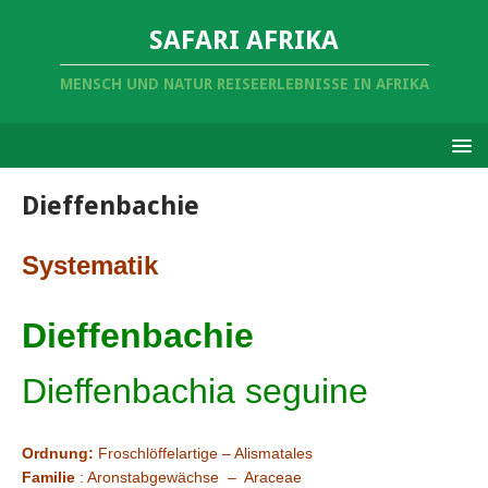
SAFARI AFRIKA
MENSCH UND NATUR REISEERLEBNISSE IN AFRIKA
Dieffenbachie
Systematik
Dieffenbachie
Dieffenbachia seguine
Ordnung:
Froschlöffelartige – Alismatales
Familie
: Aronstabgewächse – Araceae