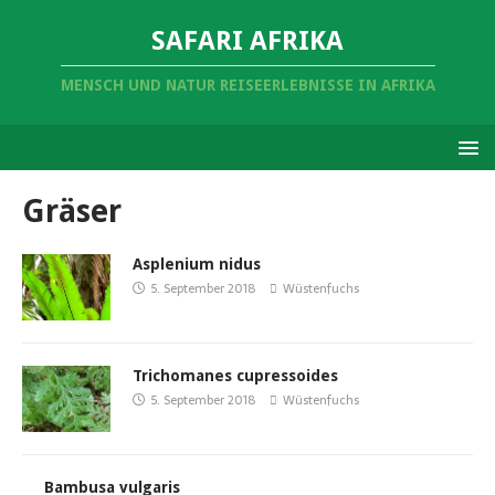
SAFARI AFRIKA
MENSCH UND NATUR REISEERLEBNISSE IN AFRIKA
Gräser
Asplenium nidus
5. September 2018
Wüstenfuchs
Trichomanes cupressoides
5. September 2018
Wüstenfuchs
Bambusa vulgaris