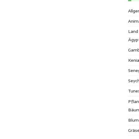
Allge
Anim
Land
Ägyp
Gamb
Keni
Sene
Seych
Tune
Pfla
Bäu
Blum
Gräse