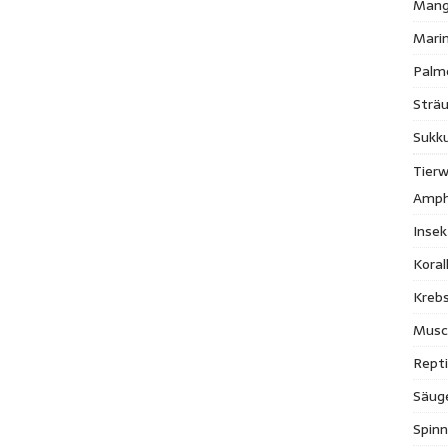
Mang
Mari
Palm
Strä
Sukk
Tierw
Amph
Inse
Kora
Krebs
Musc
Repti
Säug
Spinn