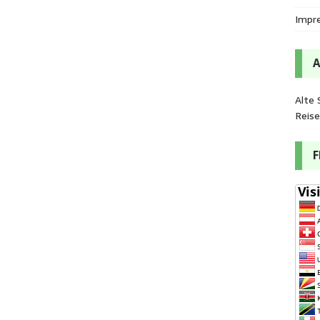
Impr
Alte 
Reis