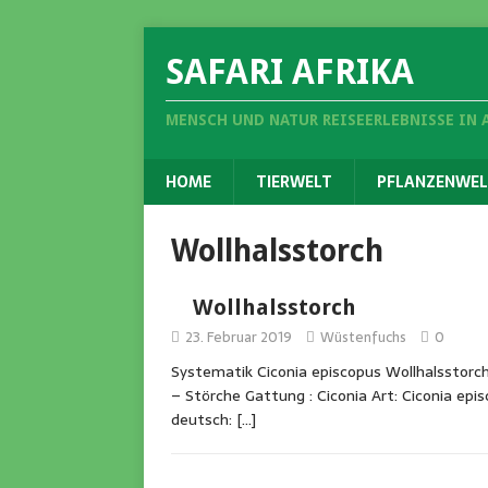
SAFARI AFRIKA
MENSCH UND NATUR REISEERLEBNISSE IN 
HOME
TIERWELT
PFLANZENWEL
Wollhalsstorch
Wollhalsstorch
23. Februar 2019
Wüstenfuchs
0
Systematik Ciconia episcopus Wollhalsstorch 
– Störche Gattung : Ciconia Art: Ciconia epi
deutsch:
[…]