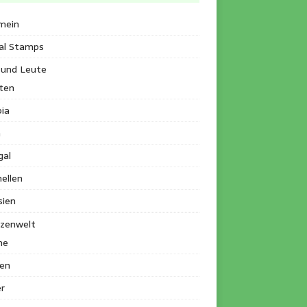
mein
al Stamps
 und Leute
ten
ia
a
gal
ellen
sien
nzenwelt
me
en
r