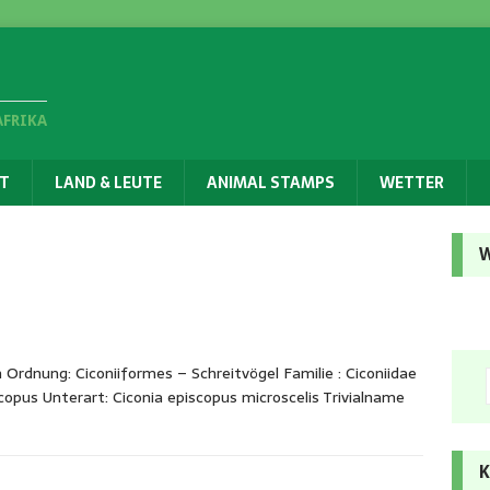
AFRIKA
T
LAND & LEUTE
ANIMAL STAMPS
WETTER
W
Ordnung: Ciconiiformes – Schreitvögel Familie : Ciconiidae
scopus Unterart: Ciconia episcopus microscelis Trivialname
K