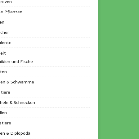
roven
ne Pflanzen
en
ucher
ulente
elt
ibien und Fische
kten
llen & Schwämme
tiere
heln & Schnecken
lien
etiere
en & Diplopoda