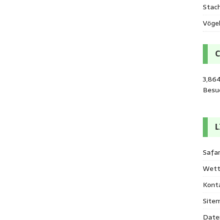
Stac
Vöge
3,86
Besu
L
Safar
Wett
Kont
Site
Date