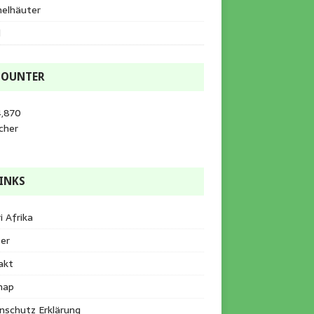
helhäuter
l
COUNTER
4,870
cher
INKS
i Afrika
er
akt
map
nschutz Erklärung