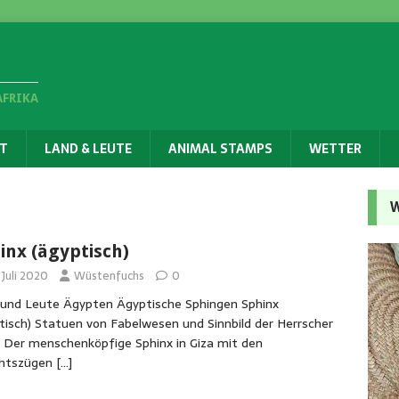
AFRIKA
T
LAND & LEUTE
ANIMAL STAMPS
WETTER
W
inx (ägyptisch)
 Juli 2020
Wüstenfuchs
0
und Leute Ägypten Ägyptische Sphingen Sphinx
tisch) Statuen von Fabelwesen und Sinnbild der Herrscher
1: Der menschenköpfige Sphinx in Giza mit den
chtszügen
[…]