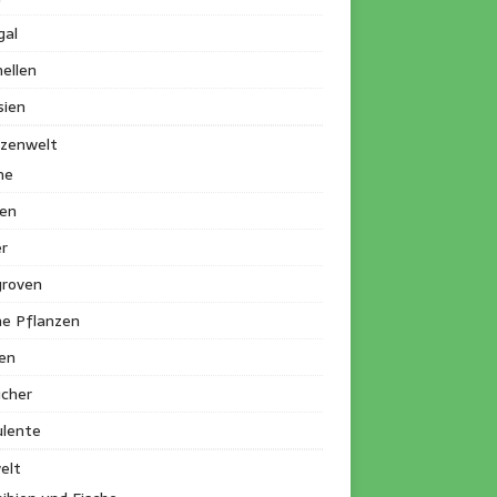
gal
ellen
sien
nzenwelt
me
en
r
roven
ne Pflanzen
en
ucher
ulente
elt