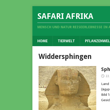
SAFARI AFRIKA
MENSCH UND NATUR REISEERLEBNISSE IN 
HOME
TIERWELT
PFLANZENWEL
Widdersphingen
Sph
22.
Land 
(ägyp
Bild 
Gesi