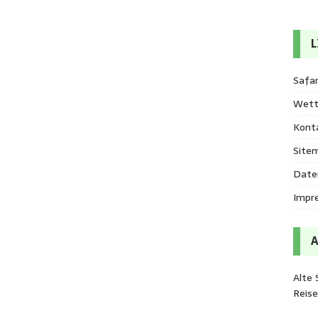
L
Safar
Wett
Kont
Site
Date
Impr
Alte 
Reis