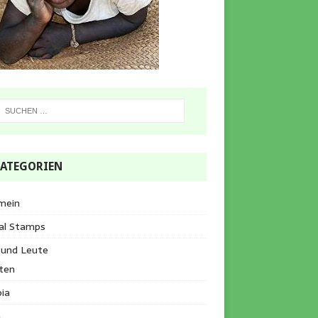
ATEGORIEN
mein
al Stamps
 und Leute
ten
ia
a