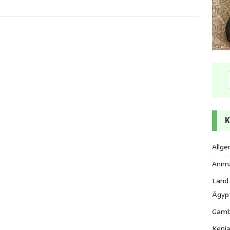
K
Allge
Anim
Land
Ägyp
Gamb
Keni