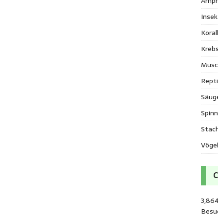
Amph
Inse
Kora
Krebs
Musc
Repti
Säug
Spinn
Stac
Vöge
3,864
Besu