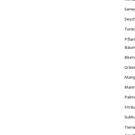
Sene
Seych
Tune
Pfla
Bäu
Blum
Gräse
Mang
Mari
Palm
Strä
Sukk
Tierw