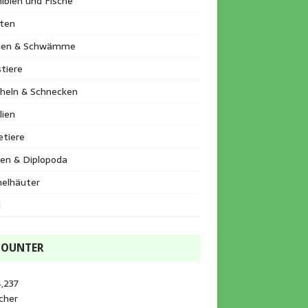
ibien und Fische
kten
llen & Schwämme
tiere
heln & Schnecken
lien
etiere
en & Diplopoda
helhäuter
l
COUNTER
,237
cher