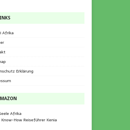
INKS
i Afrika
er
akt
map
nschutz Erklärung
essum
AMAZON
Seele Afrika
e Know-How Reiseführer Kenia