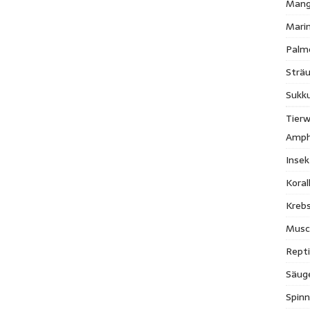
Mang
Mari
Palm
Strä
Sukk
Tierw
Amph
Inse
Kora
Krebs
Musc
Repti
Säug
Spinn