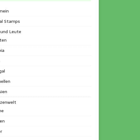
mein
al Stamps
 und Leute
ten
ia
a
gal
ellen
sien
nzenwelt
me
en
r