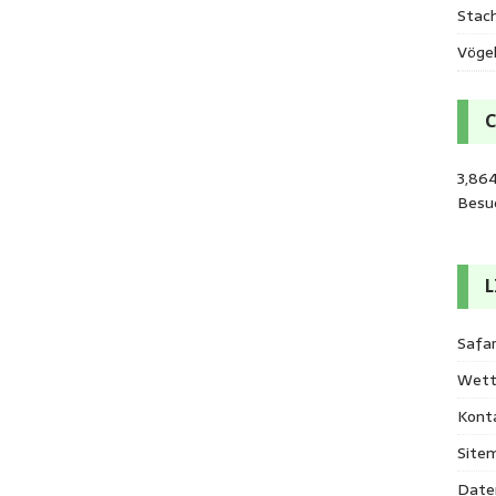
Stac
Vöge
3,864
Besu
L
Safar
Wett
Kont
Site
Date