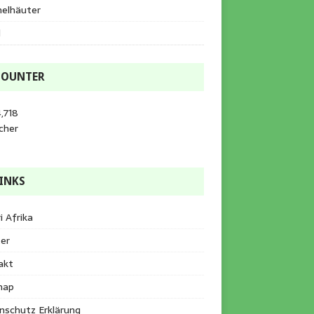
helhäuter
l
COUNTER
,718
cher
INKS
i Afrika
er
akt
map
nschutz Erklärung