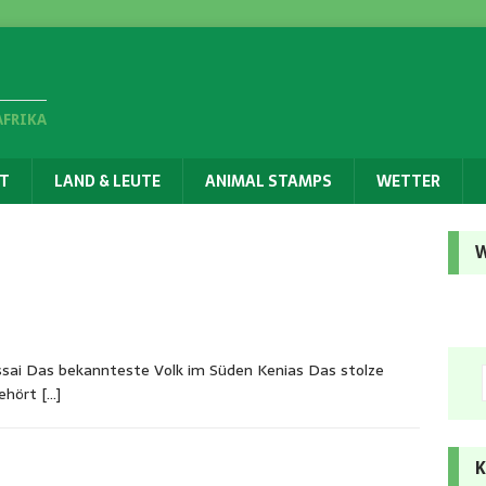
AFRIKA
T
LAND & LEUTE
ANIMAL STAMPS
WETTER
W
ssai Das bekannteste Volk im Süden Kenias Das stolze
gehört
[…]
K