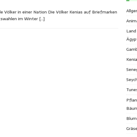
Allge
 Völker in einer Nation Die Völker Kenias auf Briefmarken
ftswahlen im Winter
[…]
Anim
Land
Ägyp
Gamb
Keni
Sene
Seych
Tune
Pfla
Bäu
Blum
Gräse