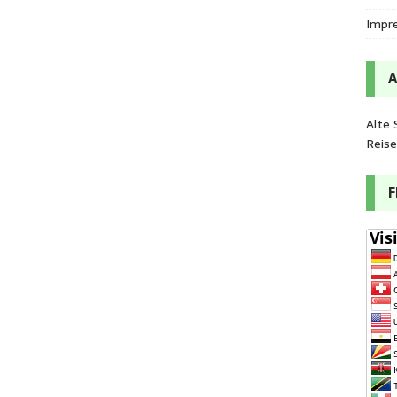
Impr
Alte 
Reis