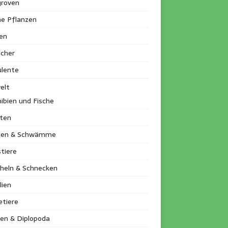
roven
ne Pflanzen
en
ucher
ulente
elt
ibien und Fische
kten
llen & Schwämme
tiere
heln & Schnecken
lien
etiere
en & Diplopoda