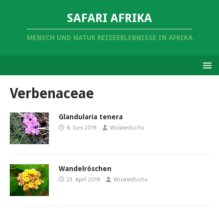
SAFARI AFRIKA
MENSCH UND NATUR REISEERLEBNISSE IN AFRIKA
Verbenaceae
Glandularia tenera
8. Juni 2019
Wüstenfuchs
Wandelröschen
23. April 2019
Wüstenfuchs