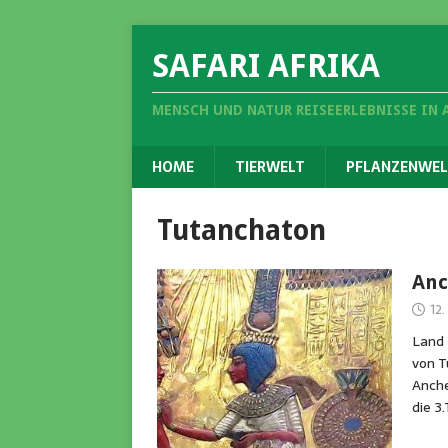
SAFARI AFRIKA
MENSCH UND NATUR REISEERLEBNISSE IN 
HOME
TIERWELT
PFLANZENWEL
Tutanchaton
An
12
Land
von 
Anch
die 3