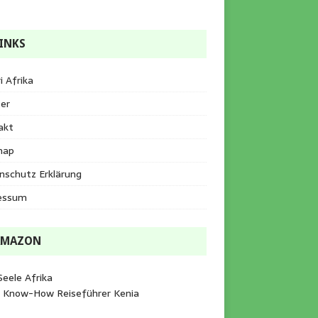
INKS
i Afrika
er
akt
map
nschutz Erklärung
essum
AMAZON
Seele Afrika
e Know-How Reiseführer Kenia