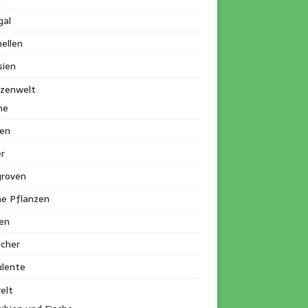
gal
ellen
sien
nzenwelt
me
en
r
roven
ne Pflanzen
en
ucher
ulente
elt