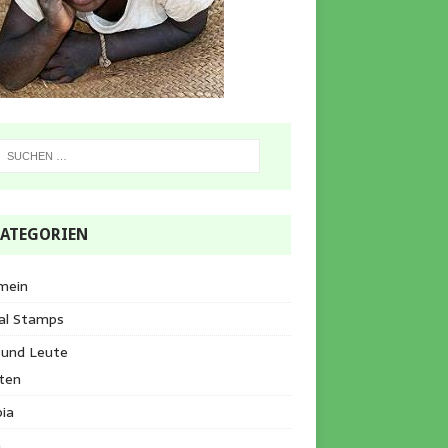
ATEGORIEN
mein
al Stamps
 und Leute
ten
ia
a