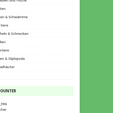
ibien und Fische
kten
llen & Schwämme
tiere
heln & Schnecken
lien
etiere
en & Diplopoda
helhäuter
l
COUNTER
,396
cher