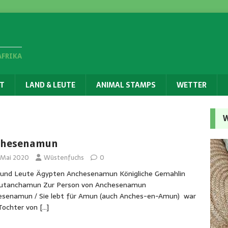
AFRIKA
T
LAND & LEUTE
ANIMAL STAMPS
WETTER
W
chesenamun
. Mai 2020
Wüstenfuchs
0
 und Leute Ägypten Anchesenamun Königliche Gemahlin
Tutanchamun Zur Person von Anchesenamun
esenamun / Sie lebt für Amun (auch Anches-en-Amun) war
.Tochter von
[…]