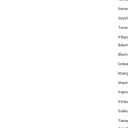
Sene
Seych
Tune
Pfla
Bäu
Blum
Gräse
Mang
Mari
Palm
Strä
Sukk
Tierw