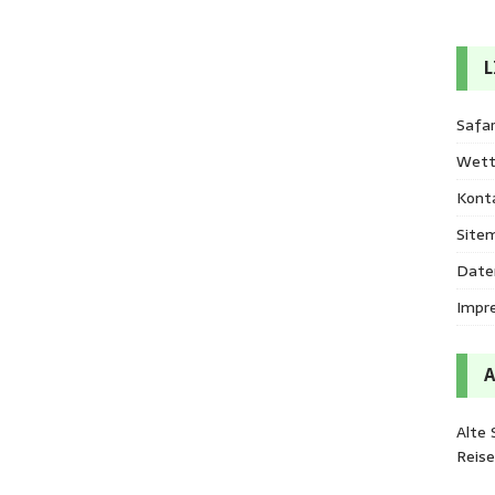
L
Safar
Wett
Kont
Site
Date
Impr
Alte 
Reis