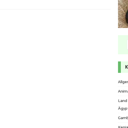
K
Allge
Anim
Land
Ägyp
Gamb
Keni