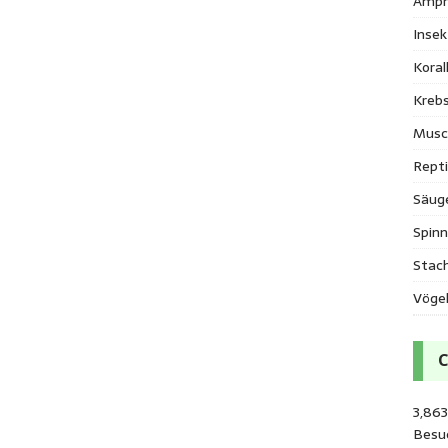
Amph
Inse
Kora
Krebs
Musc
Repti
Säug
Spinn
Stac
Vöge
3,863
Besu