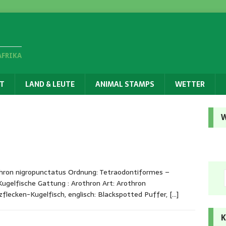
AFRIKA
T
LAND & LEUTE
ANIMAL STAMPS
WETTER
W
hron nigropunctatus Ordnung: Tetraodontiformes –
Kugelfische Gattung : Arothron Art: Arothron
flecken-Kugelfisch, englisch: Blackspotted Puffer,
[…]
K