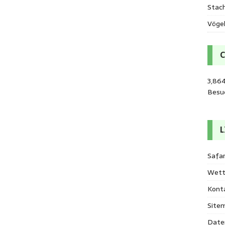
Stac
Vöge
3,86
Besu
L
Safar
Wett
Kont
Site
Date