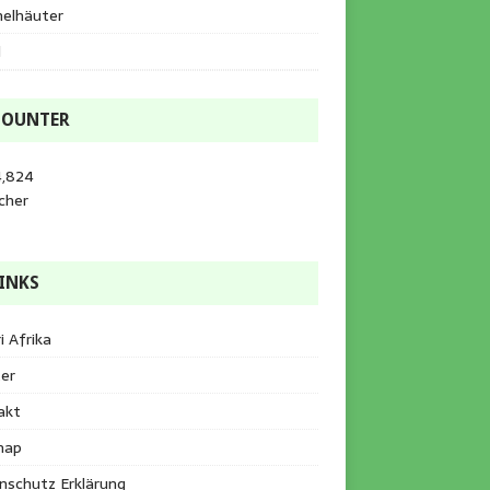
helhäuter
l
COUNTER
4,824
cher
INKS
i Afrika
er
akt
map
nschutz Erklärung