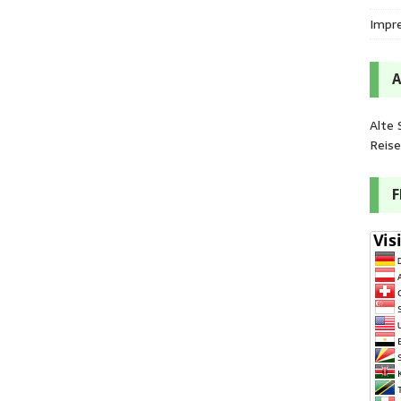
Impr
Alte 
Reis