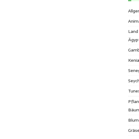
Allge
Anim
Land
Ägyp
Gamb
Keni
Sene
Seych
Tune
Pfla
Bäu
Blum
Gräse