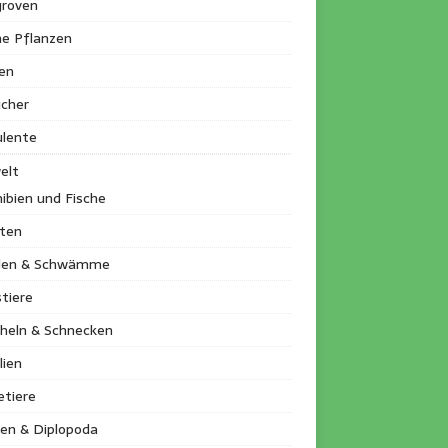
roven
ne Pflanzen
en
ucher
ulente
elt
ibien und Fische
kten
llen & Schwämme
tiere
heln & Schnecken
lien
etiere
en & Diplopoda