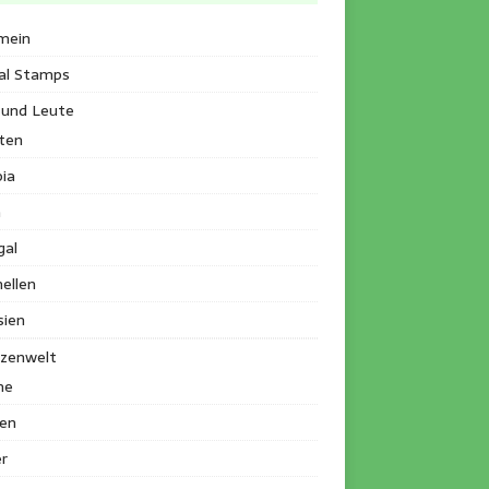
mein
al Stamps
 und Leute
ten
ia
a
gal
ellen
sien
nzenwelt
me
en
r