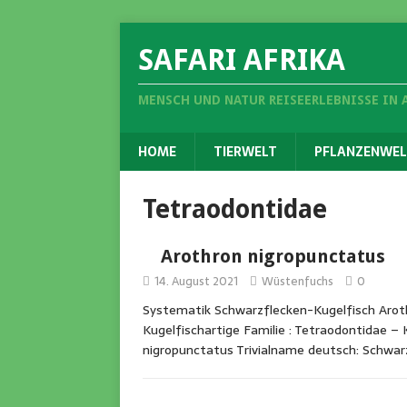
SAFARI AFRIKA
MENSCH UND NATUR REISEERLEBNISSE IN 
HOME
TIERWELT
PFLANZENWEL
Tetraodontidae
Arothron nigropunctatus
14. August 2021
Wüstenfuchs
0
Systematik Schwarzflecken-Kugelfisch Arot
Kugelfischartige Familie : Tetraodontidae – 
nigropunctatus Trivialname deutsch: Schwarz