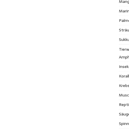
Mang
Mari
Palm
Strä
Sukk
Tierw
Amph
Inse
Kora
Krebs
Musc
Repti
Säug
Spinn