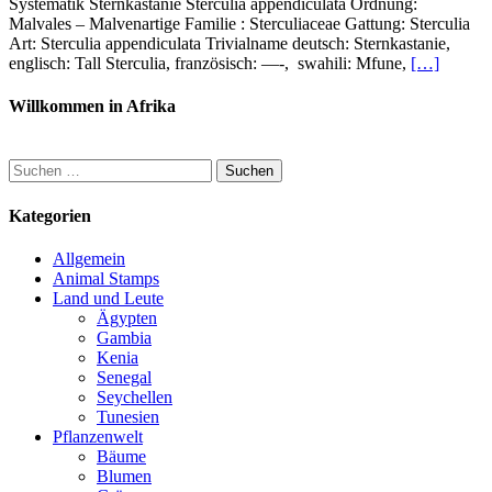
Systematik Sternkastanie Sterculia appendiculata Ordnung:
Malvales – Malvenartige Familie : Sterculiaceae Gattung: Sterculia
Art: Sterculia appendiculata Trivialname deutsch: Sternkastanie,
englisch: Tall Sterculia, französisch: —-, swahili: Mfune,
[…]
Willkommen in Afrika
Suchen
nach:
Kategorien
Allgemein
Animal Stamps
Land und Leute
Ägypten
Gambia
Kenia
Senegal
Seychellen
Tunesien
Pflanzenwelt
Bäume
Blumen