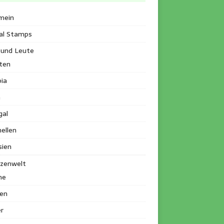
mein
al Stamps
 und Leute
ten
ia
a
gal
ellen
sien
nzenwelt
me
en
r