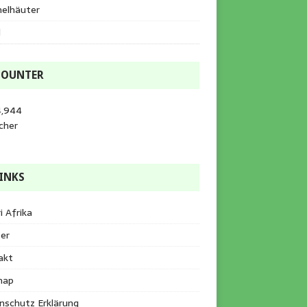
helhäuter
l
COUNTER
4,944
cher
INKS
i Afrika
er
akt
map
nschutz Erklärung