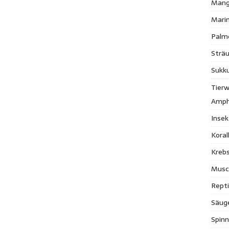
Mang
Mari
Palm
Strä
Sukk
Tierw
Amph
Inse
Kora
Krebs
Musc
Repti
Säug
Spinn