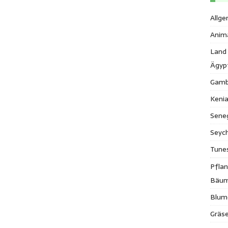
Allge
Anim
Land
Ägyp
Gamb
Keni
Sene
Seych
Tune
Pfla
Bäu
Blum
Gräse