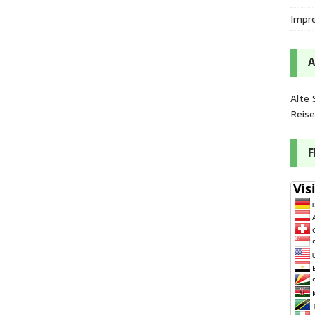
Impr
Alte 
Reis