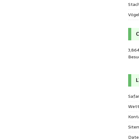
Stac
Vöge
3,86
Besu
L
Safar
Wett
Kont
Site
Date