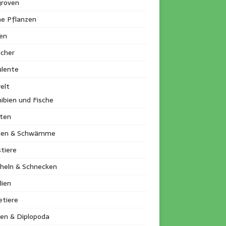
roven
ne Pflanzen
en
ucher
ulente
elt
ibien und Fische
kten
llen & Schwämme
tiere
heln & Schnecken
lien
etiere
en & Diplopoda