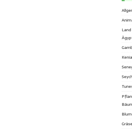
Allge
Anim
Land
Ägyp
Gamb
Keni
Sene
Seych
Tune
Pfla
Bäu
Blum
Gräse