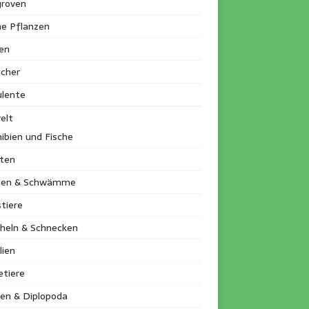
roven
ne Pflanzen
en
ucher
ulente
elt
ibien und Fische
kten
llen & Schwämme
tiere
heln & Schnecken
lien
etiere
en & Diplopoda