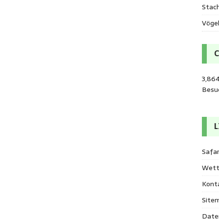
Stac
Vöge
3,86
Besu
L
Safar
Wett
Kont
Site
Date