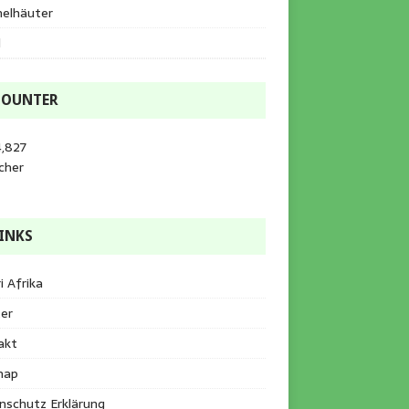
helhäuter
l
COUNTER
4,827
cher
INKS
i Afrika
er
akt
map
nschutz Erklärung