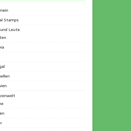
mein
al Stamps
 und Leute
ten
ia
a
gal
ellen
sien
nzenwelt
me
en
r