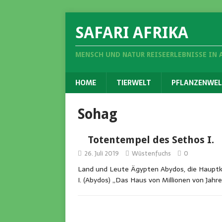
SAFARI AFRIKA
MENSCH UND NATUR REISEERLEBNISSE IN 
HOME
TIERWELT
PFLANZENWEL
Sohag
Totentempel des Sethos I.
26. Juli 2019
Wüstenfuchs
0
Land und Leute Ägypten Abydos, die Hauptk
I. (Abydos) „Das Haus von Millionen von Ja