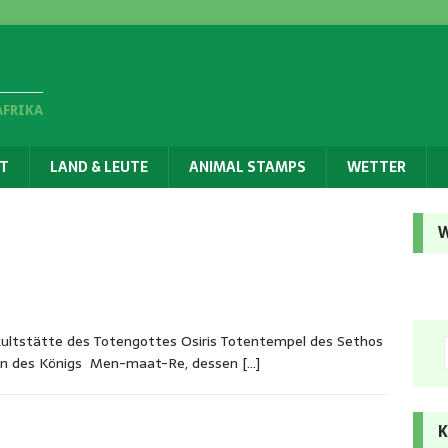
AFRIKA
T
LAND & LEUTE
ANIMAL STAMPS
WETTER
W
ultstätte des Totengottes Osiris Totentempel des Sethos
hren des Königs Men-maat-Re, dessen
[…]
K