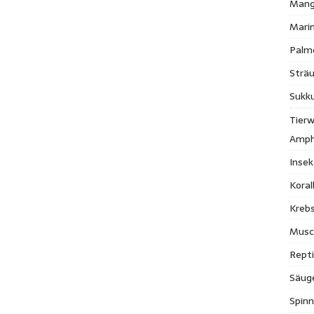
Mang
Mari
Palm
Strä
Sukk
Tierw
Amph
Inse
Kora
Krebs
Musc
Repti
Säug
Spinn