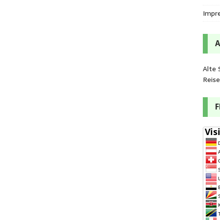
Impr
Alte 
Reis