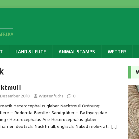
AFRIKA
T
LAND & LEUTE
ANIMAL STAMPS
WETTER
k
W
ktmull
. Dezember 2018
Wüstenfuchs
0
matik Heterocephalus glaber Nacktmull Ordnung:
iere – Rodentia Familie : Sandgräber – Bathyergidae
ng : Heterocephalus Art: Heterocephalus glaber
alnamen deutsch: Nacktmull, englisch: Naked mole-rat,
[…]