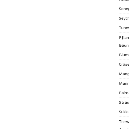
Sene
Seych
Tune
Pfla
Bäu
Blum
Gräse
Mang
Mari
Palm
Strä
Sukk
Tierw