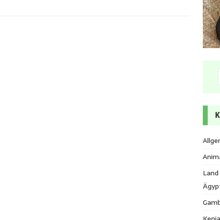
K
Allge
Anim
Land
Ägyp
Gamb
Keni