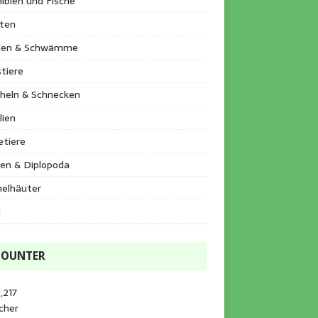
ibien und Fische
kten
llen & Schwämme
tiere
heln & Schnecken
lien
etiere
en & Diplopoda
helhäuter
l
COUNTER
,217
cher