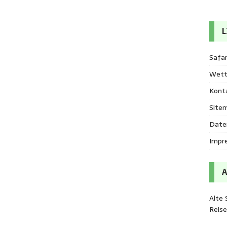
L
Safar
Wett
Kont
Site
Date
Impr
Alte 
Reis