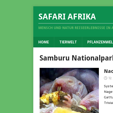
SAFARI AFRIKA
MENSCH UND NATUR REISEERLEBNISSE IN 
HOME
TIERWELT
PFLANZENWEL
Samburu Nationalpar
Nac
12
Syste
Naget
Gattu
Trivi