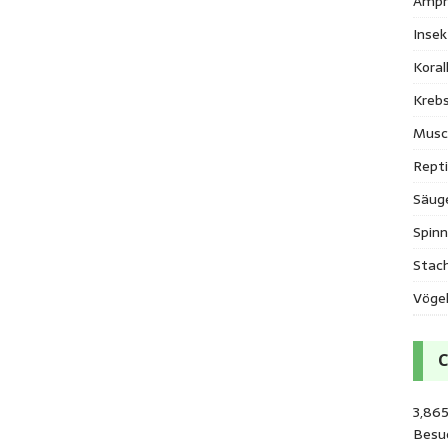
Amph
Inse
Kora
Krebs
Musc
Repti
Säug
Spinn
Stac
Vöge
3,865
Besu