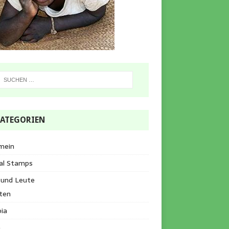
ATEGORIEN
mein
al Stamps
 und Leute
ten
ia
a