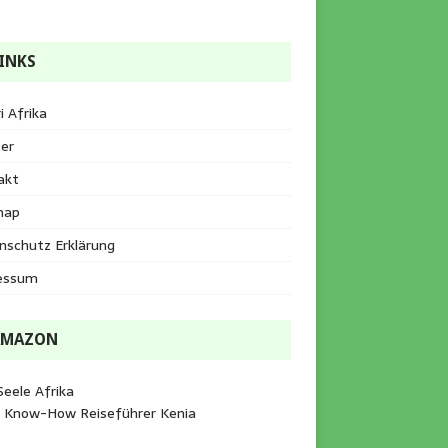
INKS
i Afrika
er
akt
map
nschutz Erklärung
essum
AMAZON
Seele Afrika
e Know-How Reiseführer Kenia