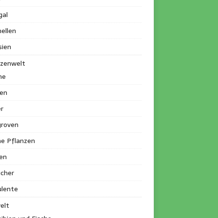
gal
ellen
sien
nzenwelt
me
en
r
roven
ne Pflanzen
en
ucher
ulente
elt